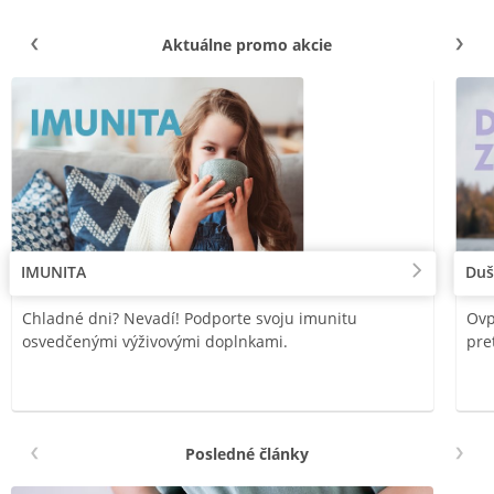
Aktuálne promo akcie
IMUNITA
Duš
Chladné dni? Nevadí! Podporte svoju imunitu
Ovp
osvedčenými výživovými doplnkami.
pre
Posledné články