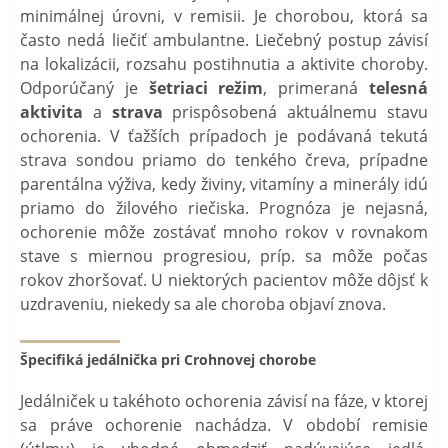
minimálnej úrovni, v remisii. Je chorobou, ktorá sa
často nedá liečiť ambulantne. Liečebný postup závisí
na lokalizácii, rozsahu postihnutia a aktivite choroby.
Odporúčaný je
šetriaci režim
, primeraná
telesná
aktivita
a
strava
prispôsobená aktuálnemu stavu
ochorenia. V ťažších prípadoch je podávaná tekutá
strava sondou priamo do tenkého čreva, prípadne
parentálna výživa, kedy živiny, vitamíny a minerály idú
priamo do žilového riečiska. Prognóza je nejasná,
ochorenie môže zostávať mnoho rokov v rovnakom
stave s miernou progresiou, príp. sa môže počas
rokov zhoršovať. U niektorých pacientov môže dôjsť k
uzdraveniu, niekedy sa ale choroba objaví znova.
Špecifiká jedálnička pri Crohnovej chorobe
Jedálniček u takéhoto ochorenia závisí na fáze, v ktorej
sa práve ochorenie nachádza. V období remisie