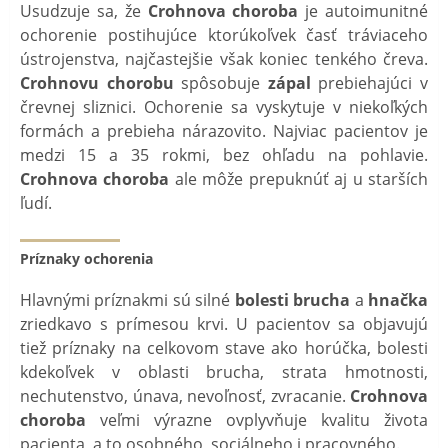
Usudzuje sa, že
Crohnova choroba
je autoimunitné
ochorenie postihujúce ktorúkoľvek časť tráviaceho
ústrojenstva, najčastejšie však koniec tenkého čreva.
Crohnovu chorobu
spôsobuje
zápal
prebiehajúci v
črevnej sliznici. Ochorenie sa vyskytuje v niekoľkých
formách a prebieha nárazovito. Najviac pacientov je
medzi 15 a 35 rokmi, bez ohľadu na pohlavie.
Crohnova choroba
ale môže prepuknúť aj u starších
ľudí.
Príznaky ochorenia
Hlavnými príznakmi sú silné
bolesti brucha
a
hnačka
zriedkavo s prímesou krvi. U pacientov sa objavujú
tiež príznaky na celkovom stave ako horúčka, bolesti
kdekoľvek v oblasti brucha, strata hmotnosti,
nechutenstvo, únava, nevoľnosť, zvracanie.
Crohnova
choroba
veľmi výrazne ovplyvňuje kvalitu života
pacienta, a to osobného, ​​sociálneho i pracovného.