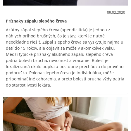
09.02.2020
Príznaky zápalu slepého čreva
Akútny zápal slepého čreva (apendicitída) je jednou z
náhlych príhod brušných, čo je stav, ktorý je nutné
neodkladne riešiť. Zápal slepého čreva sa vyskytuje najmä u
detí do 15 rokov, ale objaviť sa môže v akomkoľvek veku.
Medzi typické príznaky akútneho zápalu slepého čreva
patria bolesti brucha, nevoľnosť a vracanie. Bolesť je
lokalizovaná okolo pupka a postupne prechádza do pravého
podbruška. Poloha slepého čreva je individuálna, môže
pripomínať iné ochorenia, a preto bolesti brucha vždy patria
do starostlivosti lekára.