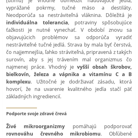
(útlmu) je vhodné obmedziť nadúvajúce jedlá,
vyprážané pokrmy, tučné mäso a destiláty.
Neodporúča sa nestráviteľná vláknina. Dôležitá je
individuálna tolerancia
, potraviny spôsobujúce
ťažkosti je nutné vynechať. V období znovu sa
objavujúcich problémov sa odporúča vyradiť
nestráviteľné tučné jedlá. Strava by mala byť čerstvá,
čo najjemnejšia, ľahko stráviteľná, pripravená z takých
surovín, aby s jej trávením mal organizmus čo
najmenej práce. Vhodný je
vyšší obsah škrobov,
bielkovín, železa a vápnika a vitamínu C a B
komplexu
. Užitočné je dodržiavať zásadu, ktorá
hovorí, že na uvarenie kvalitného jedla stačí päť
základných ingrediencií.
Podporte svoje zdravé črevá
Živé mikroorganizmy
pomáhajú podporovať
rovnováhu črevného mikrobiomu
. Obľúbené