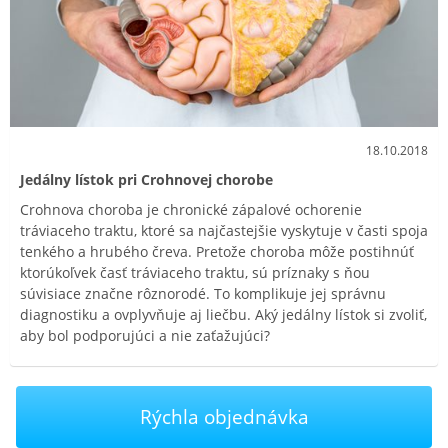
18.10.2018
Jedálny lístok pri Crohnovej chorobe
Crohnova choroba je chronické zápalové ochorenie
tráviaceho traktu, ktoré sa najčastejšie vyskytuje v časti spoja
tenkého a hrubého čreva. Pretože choroba môže postihnúť
ktorúkoľvek časť tráviaceho traktu, sú príznaky s ňou
súvisiace značne rôznorodé. To komplikuje jej správnu
diagnostiku a ovplyvňuje aj liečbu. Aký jedálny lístok si zvoliť,
aby bol podporujúci a nie zaťažujúci?
Rýchla objednávka