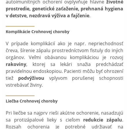
autoimunitných ochorení ovplyvňuje hlavne
životné
prostredie, genetické zaťaženie, prehnaná hygiena
v detstve, nezdravá výživa a fajčenie
.
Komplikácie Crohnovej choroby
V prípade komplikácií ako je napr. nepriechodnosť
čreva, šírenie zápalu prostredníctvom fistuly do iných
orgánov. Veľmi obávanou komplikáciou je rozvoj
rakoviny
, ktorej sa lekári snažia predchádzať
pravidelnou endoskopiou. Pacienti môžu byť ohrození
tiež
podvýživou
vplyvom porušenej schopnosti
vstrebávať živiny.
Liečba Crohnovej choroby
Pri liečbe sa najprv rieši akútne ochorenie, nasadzujú
sa protizápalové lieky s cieľom
redukcie zápalu
.
Rozsah ochorenia je potrebné udržiavať na