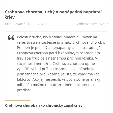
Crohnova choroba, tichý a nenápadný nepriateľ
čriev
Publikované: 18.03.2020
Zobrazenie: 16717
Bolesti brucha, krv v stolici, hnačka či úbytok na
váhe, to sú najčastejšie príznaky Crohnovej choroby.
Priebeh je pomalý a nenápadný, ale o to zradnejší.
Crohnova choroba patrí k zápalovým ochoreniam
tráviacej trubice s neznámou príčinou vzniku. V
súčasnosti nemožno Crohnovu chorobu úplne
vyliečiť. Aj keď príčina ochorenia zatiaľ nebola
jednoznačne preukázaná, je isté, že vplyv má rad
faktorov. Ako jej nešpecifické počiatočné príznaky
odhaliť a možno tomuto zradnému ochoreniu
predísť?
Crohnova choroba ako chronický zápal čriev