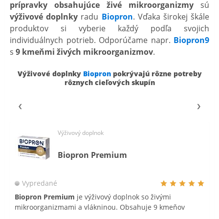
prípravky obsahujúce
živé mikroorganizmy
sú
výživové doplnky
radu
Biopron
. Vďaka širokej škále
produktov si vyberie každý podľa svojich
individuálnych potrieb. Odporúčame napr.
Biopron9
s
9 kmeňmi živých mikroorganizmov
.
Výživové doplnky
Biopron
pokrývajú rôzne potreby
rôznych cieľových skupín
Výživový doplnok
Biopron Premium
Vypredané
Biopron Premium
je výživový doplnok so živými
mikroorganizmami a vlákninou. Obsahuje 9 kmeňov
živých mikroorganizmov v dennej dávke 20 miliárd CFU a