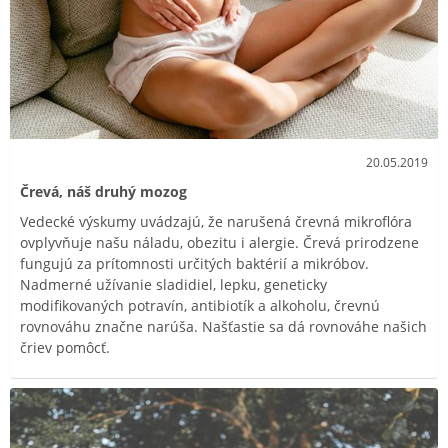
20.05.2019
Črevá, náš druhý mozog
Vedecké výskumy uvádzajú, že narušená črevná mikroflóra
ovplyvňuje našu náladu, obezitu i alergie. Črevá prirodzene
fungujú za prítomnosti určitých baktérií a mikróbov.
Nadmerné užívanie sladidiel, lepku, geneticky
modifikovaných potravín, antibiotík a alkoholu, črevnú
rovnováhu značne narúša. Našťastie sa dá rovnováhe našich
čriev pomôcť.