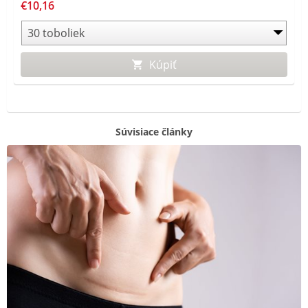
€10,16
je obohatený o fruktooligosacharidy a je vhodný pre deti
od 3 rokov a dospelých.
Kúpiť
Súvisiace články