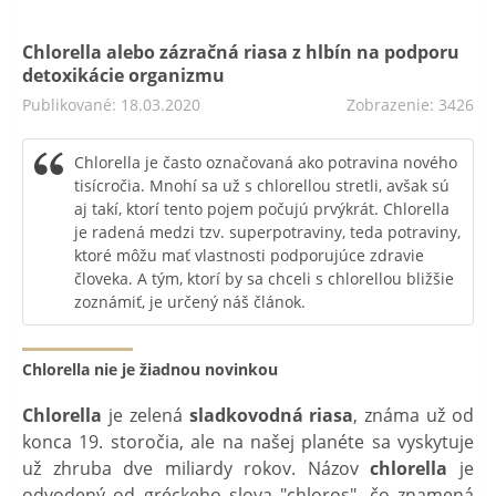
Chlorella alebo zázračná riasa z hlbín na podporu
detoxikácie organizmu
Publikované: 18.03.2020
Zobrazenie: 3426
Chlorella je často označovaná ako potravina nového
tisícročia. Mnohí sa už s chlorellou stretli, avšak sú
aj takí, ktorí tento pojem počujú prvýkrát. Chlorella
je radená medzi tzv. superpotraviny, teda potraviny,
ktoré môžu mať vlastnosti podporujúce zdravie
človeka. A tým, ktorí by sa chceli s chlorellou bližšie
zoznámiť, je určený náš článok.
Chlorella nie je žiadnou novinkou
Chlorella
je zelená
sladkovodná riasa
, známa už od
konca 19. storočia, ale na našej planéte sa vyskytuje
už zhruba dve miliardy rokov. Názov
chlorella
je
odvodený od gréckeho slova "chloros", čo znamená