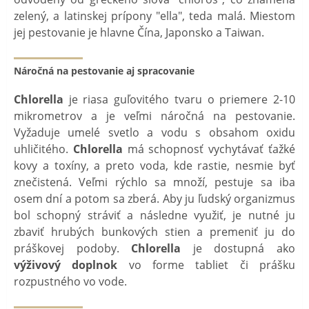
zelený, a latinskej prípony "ella", teda malá. Miestom
jej pestovanie je hlavne Čína, Japonsko a Taiwan.
Náročná na pestovanie aj spracovanie
Chlorella
je riasa guľovitého tvaru o priemere 2-10
mikrometrov a je veľmi náročná na pestovanie.
Vyžaduje umelé svetlo a vodu s obsahom oxidu
uhličitého.
Chlorella
má schopnosť vychytávať ťažké
kovy a toxíny, a preto voda, kde rastie, nesmie byť
znečistená. Veľmi rýchlo sa množí, pestuje sa iba
osem dní a potom sa zberá. Aby ju ľudský organizmus
bol schopný stráviť a následne využiť, je nutné ju
zbaviť hrubých bunkových stien a premeniť ju do
práškovej podoby.
Chlorella
je dostupná ako
výživový doplnok
vo forme tabliet či prášku
rozpustného vo vode.