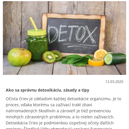
12.03.2020
Ako sa správnu detoxikáciu, zásady a tipy
Očista čriev je základom každej detoxikácie organizmu. Je to
proces, vďaka ktorému sa zažívací trakt zbaví
nahromadených škodlivín a zároveň je tiež prevenciou
mnohých zdravotných problémov, a to nielen zažívacích.
Detoxikácia čriev je podmienkou úspešnej očisty ďalších
orgánov. Škodlivé látky obmedzujú správne fungovanie