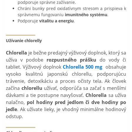
podporuje správne zažívanie.
Chráni bunky pred oxidatívnym stresom a prispieva k
správnemu fungovaniu
imunitného systému
.
Podporuje
vitalitu a energiu
.
Užívanie chlorelly
Chlorella
je bežne predajný výživový doplnok, ktorý sa
užíva v podobe
rozpustného prášku
do vody či
tabliet. Výživový doplnok
Chlorella 500 mg
obsahuje
vysoko kvalitnú japonskú chlorellu, podporujúcu
trávenie, detoxikáciu a proces očisty tela. Ak človek
začína
chlorellu
užívať, odporúča sa začať s menšími
dávkami a tie postupne navyšovať.
Chlorella
sa užíva
nalačno,
pol hodiny pred jedlom či dve hodiny po
jedle
. Ak užívate lieky, je vhodný minimálne hodinový
odstup.