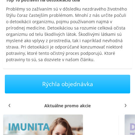
Problémy so zažívaním sú v dôsledku nezdravého životného
štýlu čoraz častejším problémom. Mnohí z nás určite počuli
o detoxikácii organizmu, pojmu používanom najmä v
prírodnej medicíne. Detoxikáciou sa rozumie celková očista
organizmu od telu škodlivých látok. Škodlivými látkami sú
myslené ako vplyvy z prostredia, tak i napríklad nevhodná
strava. Pri detoxikácii je odporúčané konzumovať niektoré
potraviny, ktoré tento očistný proces podporujú. Ktoré
potraviny to sú, sa dozviete v našom článku.
Rýchla objednávka
Aktuálne promo akcie