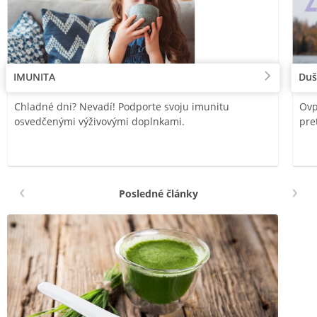
IMUNITA
Duš
Chladné dni? Nevadí! Podporte svoju imunitu
Ovp
osvedčenými výživovými doplnkami.
pre
Posledné články