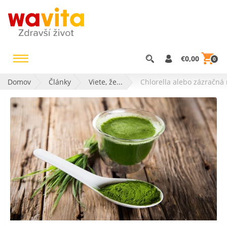
€0,00
0
Domov
Články
Viete, že...
Chlorella alebo zázračná