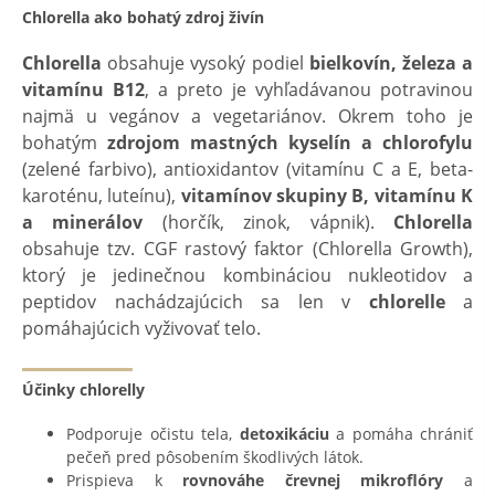
Chlorella ako bohatý zdroj živín
Chlorella
obsahuje vysoký podiel
bielkovín, železa a
vitamínu B12
, a preto je vyhľadávanou potravinou
najmä u vegánov a vegetariánov. Okrem toho je
bohatým
zdrojom mastných kyselín a chlorofylu
(zelené farbivo), antioxidantov (vitamínu C a E, beta-
karoténu, luteínu),
vitamínov skupiny B, vitamínu K
a minerálov
(horčík, zinok, vápnik).
Chlorella
obsahuje tzv. CGF rastový faktor (Chlorella Growth),
ktorý je jedinečnou kombináciou nukleotidov a
peptidov nachádzajúcich sa len v
chlorelle
a
pomáhajúcich vyživovať telo.
Účinky chlorelly
Podporuje očistu tela,
detoxikáciu
a pomáha chrániť
pečeň pred pôsobením škodlivých látok.
Prispieva k
rovnováhe črevnej mikroflóry
a