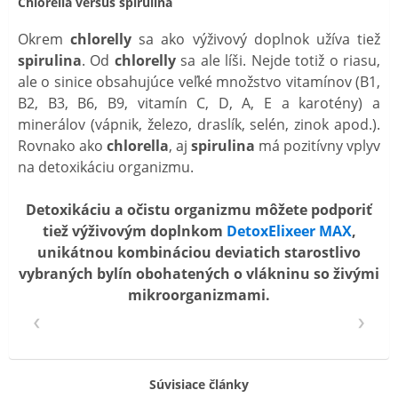
Chlorella versus spirulina
Okrem
chlorelly
sa ako výživový doplnok užíva tiež
spirulina
. Od
chlorelly
sa ale líši. Nejde totiž o riasu,
ale o sinice obsahujúce veľké množstvo vitamínov (B1,
B2, B3, B6, B9, vitamín C, D, A, E a karotény) a
minerálov (vápnik, železo, draslík, selén, zinok apod.).
Rovnako ako
chlorella
, aj
spirulina
má pozitívny vplyv
na detoxikáciu organizmu.
Detoxikáciu a očistu organizmu môžete podporiť
tiež výživovým doplnkom
DetoxElixeer MAX
,
unikátnou kombináciou deviatich starostlivo
vybraných bylín obohatených o vlákninu so živými
mikroorganizmami.
Súvisiace články