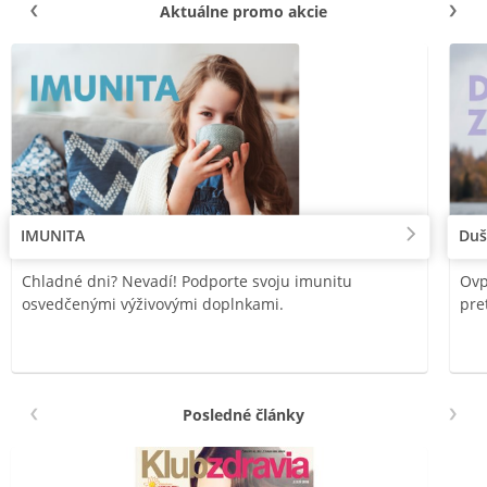
Aktuálne promo akcie
IMUNITA
Duš
Chladné dni? Nevadí! Podporte svoju imunitu
Ovp
osvedčenými výživovými doplnkami.
pre
Posledné články