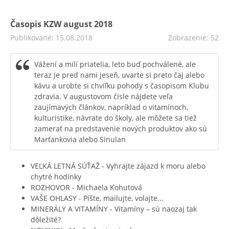
Časopis KZW august 2018
Publikované: 15.08.2018
Zobrazenie: 52
Vážení a milí priatelia, leto buď pochválené, ale
teraz je pred nami jeseň, uvarte si preto čaj alebo
kávu a urobte si chvíľku pohody s časopisom Klubu
zdravia. V augustovom čísle nájdete veľa
zaujímavých článkov, napríklad o vitamínoch,
kulturistike, návrate do školy, ale môžete sa tiež
zamerať na predstavenie nových produktov ako sú
Marťankovia alebo Sinulan
VEĽKÁ LETNÁ SÚŤAŽ - Vyhrajte zájazd k moru alebo
chytré hodinky
ROZHOVOR - Michaela Kohutová
VAŠE OHLASY - Píšte, mailujte, volajte...
MINERÁLY A VITAMÍNY - Vitamíny – sú naozaj tak
dôležité?