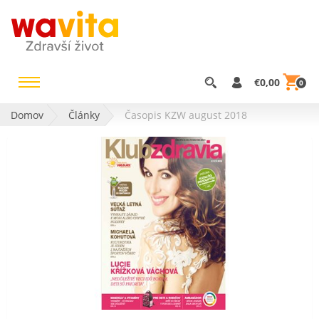
€0,00
0
Domov
Články
Časopis KZW august 2018