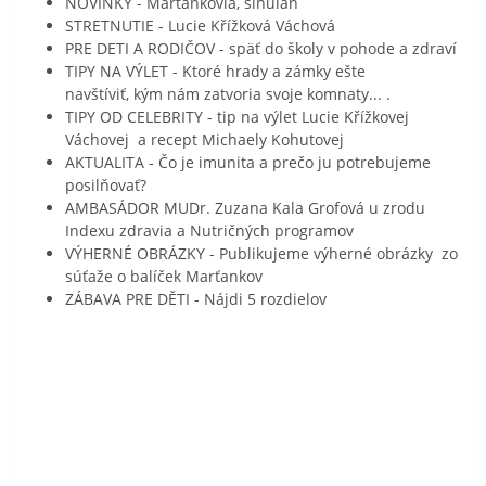
NOVINKY - Marťankovia, sinulan
STRETNUTIE - Lucie Křížková Váchová
PRE DETI A RODIČOV - späť do školy v pohode a zdraví
TIPY NA VÝLET - Ktoré hrady a zámky ešte
navštíviť, kým nám zatvoria svoje komnaty... .
TIPY OD CELEBRITY - tip na výlet Lucie Křížkovej
Váchovej a recept Michaely Kohutovej
AKTUALITA - Čo je imunita a prečo ju potrebujeme
posilňovať?
AMBASÁDOR MUDr. Zuzana Kala Grofová u zrodu
Indexu zdravia a Nutričných programov
VÝHERNÉ OBRÁZKY - Publikujeme výherné obrázky zo
súťaže o balíček Marťankov
ZÁBAVA PRE DĚTI - Nájdi 5 rozdielov