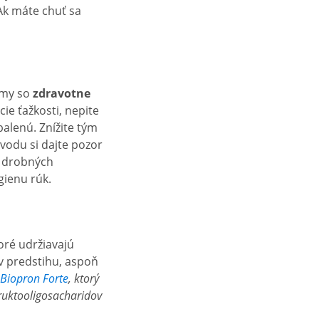
 Ak máte chuť sa
émy so
zdravotne
cie ťažkosti, nepite
alenú. Znížite tým
vodu si dajte pozor
k drobných
gienu rúk.
oré udržiavajú
 v predstihu, aspoň
Biopron Forte
, ktorý
fruktooligosacharidov