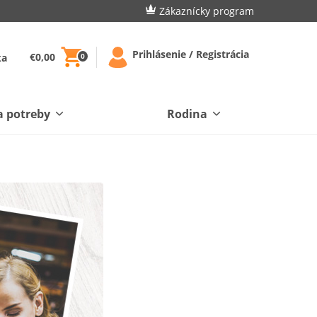
Zákaznícky program
Prihlásenie / Registrácia
€0,00
ka
0
a potreby
Rodina