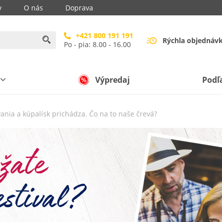
y
O nás
Doprava
+421 800 191 191
Rýchla objednáv
Po - pia: 8.00 - 16.00
Výpredaj
Podľ
ovania a kúpalísk prichádza. Čo na to naše črevá?