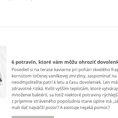
6 potravín, ktoré vám môžu ohroziť dovolen
Posedieť si na terase kaviarne pri pohári skvelého frap
kornútom točenej vanilkovej zmrzliny, zaspomínať na 
neodmysliteľne patrí k letu a času dovoleniek. Len má
zdravotné riziká. Kvôli vyšším teplotám, ktoré vytvá
množenie baktérií, sa totiž niektoré potraviny rýchlejš
z príjemne stráveného popoludnia stane úplne iná „záb
mali dať najväčší pozor? A existuje nejaká pomoc?