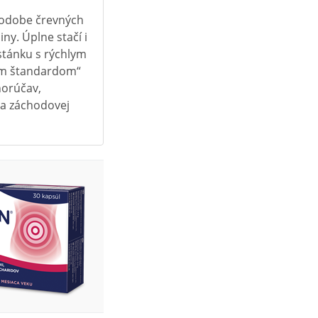
 podobe črevných
iny. Úplne stačí i
 stánku s rýchlym
ným štandardom“
horúčav,
na záchodovej