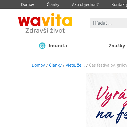
Domov
Články
Ako objednať?
Kontakt
Imunita
Značky
Domov
Články
Viete, že...
Čas festivalov, gril