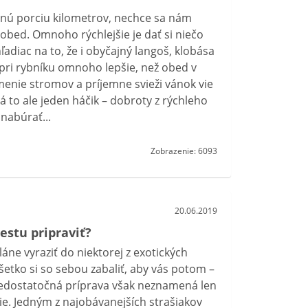
nú porciu kilometrov, nechce sa nám
obed. Omnoho rýchlejšie je dať si niečo
adiac na to, že i obyčajný langoš, klobása
 pri rybníku omnoho lepšie, než obed v
enie stromov a príjemne svieži vánok vie
 to ale jeden háčik – dobroty z rýchleho
nabúrať...
Zobrazenie: 6093
20.06.2019
estu pripraviť?
láne vyraziť do niektorej z exotických
etko si so sebou zabaliť, aby vás potom –
Nedostatočná príprava však neznamená len
vie. Jedným z najobávanejších strašiakov