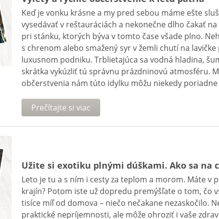
Keď je vonku krásne a my pred sebou máme ešte sluš
vysedávať v reštauráciách a nekonečne dlho čakať na 
pri stánku, ktorých býva v tomto čase všade plno. Nehľ
s chrenom alebo smažený syr v žemli chutí na lavičke
luxusnom podniku. Trblietajúca sa vodná hladina, šum
skrátka vykúzliť tú správnu prázdninovú atmosféru. Má
občerstvenia nám túto idylku môžu niekedy poriadne 
Prečítajte si viac
Užite si exotiku plnými dúškami. Ako sa na c
Leto je tu a s ním i cesty za teplom a morom. Máte v p
krajín? Potom iste už dopredu premýšľate o tom, čo vš
tisíce míľ od domova – niečo nečakane nezaskočilo. 
praktické nepríjemnosti, ale môže ohroziť i vaše zdra