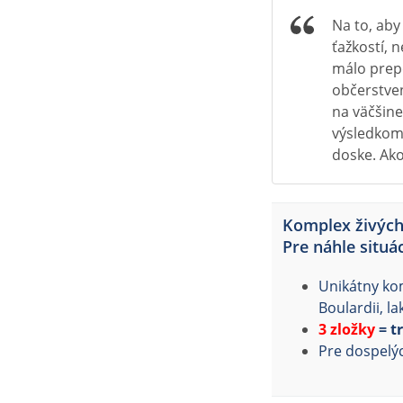
Na to, aby
ťažkostí, 
málo prepe
občerstve
na väčšine
výsledkom 
doske. Ako
Komplex živých
Pre náhle situá
Unikátny kom
Boulardii, l
3 zložky
= t
Pre dospelý