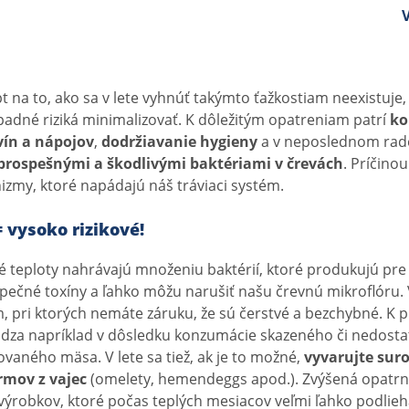
V
 na to, ako sa v lete vyhnúť takýmto ťažkostiam neexistuje,
padné riziká minimalizovať. K dôležitým opatreniam patrí
ko
ín a nápojov
,
dodržiavanie hygieny
a v neposlednom ra
rospešnými a škodlivými baktériami v črevách
. Príčino
izmy, ktoré napádajú náš tráviaci systém.
 vysoko rizikové!
é teploty nahrávajú množeniu baktérií, ktoré produkujú pr
pečné toxíny a ľahko môžu narušiť našu črevnú mikroflóru. 
m, pri ktorých nemáte záruku, že sú čerstvé a bezchybné. K
dza napríklad v dôsledku konzumácie skazeného či nedosta
vaného mäsa. V lete sa tiež, ak je to možné,
vyvarujte suro
rmov z vajec
(omelety, hemendeggs apod.). Zvýšená opatrnos
výrobkov, ktoré počas teplých mesiacov veľmi ľahko podlieh