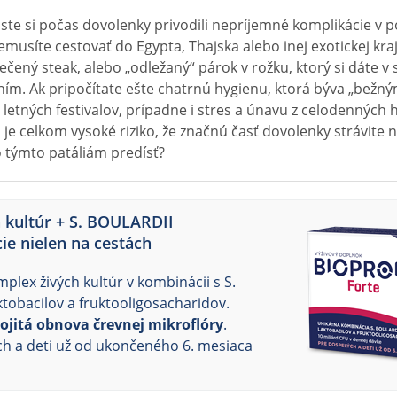
 ste si počas dovolenky privodili nepríjemné komplikácie v
nemusíte cestovať do Egypta, Thajska alebo inej exotickej kraj
čený steak, alebo „odležaný“ párok v rožku, ktorý si dáte v
ním. Ak pripočítate ešte chatrnú hygienu, ktorá býva „bež
 letných festivalov, prípadne i stres a únavu z celodenných 
je celkom vysoké riziko, že značnú časť dovolenky strávite 
 týmto patáliám predísť?
 kultúr + S. BOULARDII
cie nielen na cestách
plex živých kultúr v kombinácii s S.
aktobacilov a fruktooligosacharidov.
rojitá obnova črevnej mikroflóry
.
ch a deti už od ukončeného 6. mesiaca