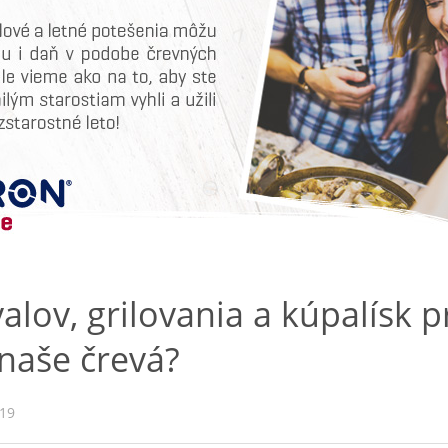
valov, grilovania a kúpalísk 
 naše črevá?
019