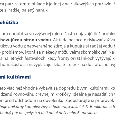
ca patrí v tomto ohľade k jednej z najrizikovejších potravín.
te si radšej balený nanuk.
kohútika
tnom období sa vo zvýšenej miere často objavujú tiež probl
hovujúcou pitnou vodou
. Ak teda nechcete riskovať zažíva
tikovú vodu z neovereného zdroja a kupujte si radšej vodu b
ko problémov, ktorá sa niekedy môžu veľmi skomplikovať. Na 
ä na letných festivaloch, kedy fronty pri stánkoch vyzývajú 
chom. Často sa nevyplácajú. Dbajte tu tiež na dostatočnú hy
ými kultúrami
reto viac než vhodné vybaviť sa dopredu živými kultúrami, kt
odzenú rovnováhu črevnej mikroflóry. Ideálne je nasadiť ich
eň pred odchodom na dovolenku. Zaobstarajte si prípravok
uje unikátny komplex živých baktérií, kvasiniek S. Boullardii a 
vhodný pre dospelých a deti od ukončeného 6. mesiaca.