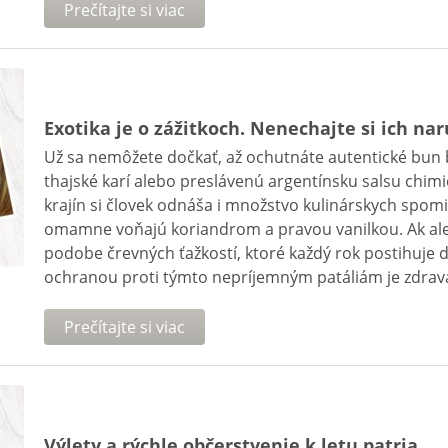
Prečítajte si viac
Exotika je o zážitkoch. Nenechajte si ich na
Už sa nemôžete dočkať, až ochutnáte autentické bun 
thajské karí alebo preslávenú argentínsku salsu chimic
krajín si človek odnáša i množstvo kulinárskych spom
omamne voňajú koriandrom a pravou vanilkou. Ak ale 
podobe črevných ťažkostí, ktoré každý rok postihuje 
ochranou proti týmto nepríjemným patáliám je zdravá
Prečítajte si viac
Výlety a rýchle občerstvenie k letu patria