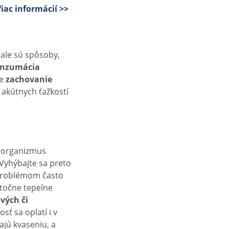
iac informácií >>
 ale sú spôsoby,
nzumácia
de
zachovanie
u akútnych ťažkostí
e organizmus
Vyhýbajte sa preto
 problémom často
točne tepelne
vých či
ť sa oplatí i v
ajú kvaseniu, a