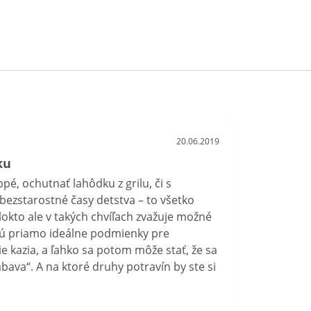
20.06.2019
ku
pé, ochutnať lahôdku z grilu, či s
bezstarostné časy detstva – to všetko
lokto ale v takých chvíľach zvažuje možné
rajú priamo ideálne podmienky pre
ie kazia, a ľahko sa potom môže stať, že sa
ava“. A na ktoré druhy potravín by ste si