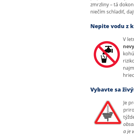
zmrzliny – tá dokon
niečím schladiť, daj
Nepite vodu z 
V le
nevy
kohú
rizi
najm
hrie
Vybavte sa živ
Je p
prir
týžd
obsah
a je 