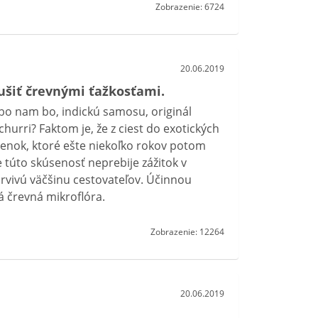
Zobrazenie: 6724
20.06.2019
rušiť črevnými ťažkosťami.
bo nam bo, indickú samosu, originál
hurri? Faktom je, že z ciest do exotických
ienok, ktoré ešte niekoľko rokov potom
túto skúsenosť neprebije zážitok v
drvivú väčšinu cestovateľov. Účinnou
 črevná mikroflóra.
Zobrazenie: 12264
20.06.2019