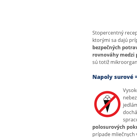
Stopercentný recept
ktorými sa dajú prí
bezpečných potrav
rovnováhy medzi p
sú totiž mikroorgan
Napoly surové =
Vysok
nebez
jedlá
dochá
spraco
polosurových pok
prípade mliečnych 