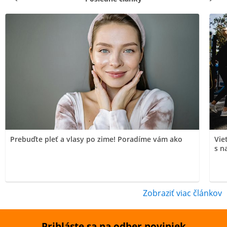
Prebuďte pleť a vlasy po zime! Poradíme vám ako
Vie
s n
Zobraziť viac článkov
Prihláste sa na odber noviniek