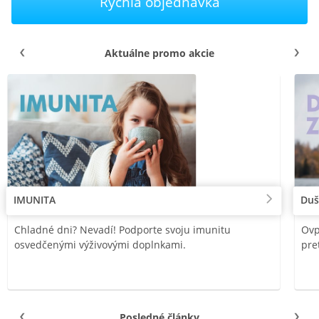
Rýchla objednávka
Aktuálne promo akcie
IMUNITA
Duš
Chladné dni? Nevadí! Podporte svoju imunitu
Ovp
osvedčenými výživovými doplnkami.
pre
Posledné články