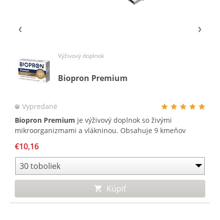
Výživový doplnok
Biopron Premium
Vypredané
Biopron Premium
je výživový doplnok so živými
mikroorganizmami a vlákninou. Obsahuje 9 kmeňov
živých mikroorganizmov v dennej dávke 20 miliárd CFU a
€10,16
je obohatený o fruktooligosacharidy a je vhodný pre deti
od 3 rokov a dospelých.
Kúpiť