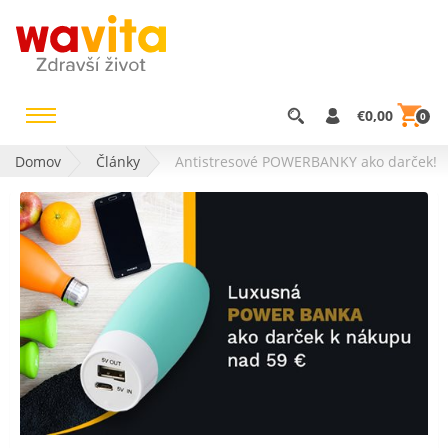
€0,00
0
Domov
Články
Antistresové POWERBANKY ako darček!