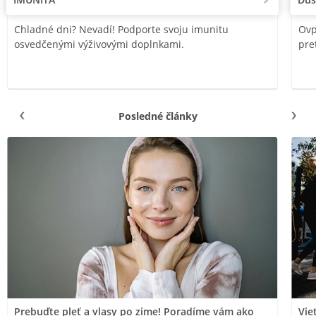
Chladné dni? Nevadí! Podporte svoju imunitu
Ovp
osvedčenými výživovými doplnkami.
pre
Posledné články
Prebuďte pleť a vlasy po zime! Poradíme vám ako
Vie