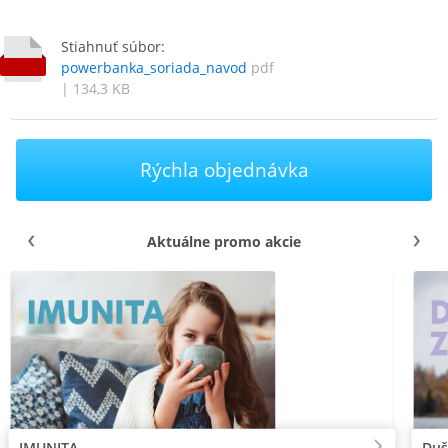
Stiahnuť súbor:
powerbanka_soriada_navod
pdf
| 134,3 KB
Rýchla objednávka
Aktuálne promo akcie
IMUNITA
Duš