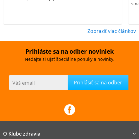
s n
Zobraziť viac článkov
Prihláste sa na odber noviniek
Nedajte si ujsť špeciálne ponuky a novinky.
Váš email
O Klube zdravia