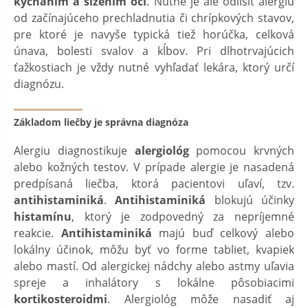
kýchaním a slzením očí
. Nutné je ale odlíšiť alergiu
od začínajúceho prechladnutia či chrípkových stavov,
pre ktoré je navyše typická tiež horúčka, celková
únava, bolesti svalov a kĺbov. Pri dlhotrvajúcich
ťažkostiach je vždy nutné vyhľadať lekára, ktorý určí
diagnózu.
Základom liečby je správna diagnóza
Alergiu diagnostikuje
alergiológ
pomocou krvných
alebo kožných testov. V prípade alergie je nasadená
predpísaná liečba, ktorá pacientovi uľaví, tzv.
antihistaminiká
.
Antihistaminiká
blokujú účinky
histamínu
, ktorý je zodpovedný za nepríjemné
reakcie.
Antihistaminiká
majú buď celkový alebo
lokálny účinok, môžu byť vo forme tabliet, kvapiek
alebo mastí. Od alergickej nádchy alebo astmy uľavia
spreje a inhalátory s lokálne pôsobiacimi
kortikosteroidmi
. Alergiológ môže nasadiť aj