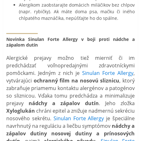
Alergikom zaobstarajte domácich miláčikov bez chlpov
(napr. rybičky). Ak máte doma psa, mačku či iného
chlpatého maznáčika, nepúšťajte ho do spálne.
Novinka Sinulan Forte Allergy v boji proti nádche a
zápalom dutín
Alergické prejavy možno tiež mierniť či im
predchádzať voľnopredajnými zdravotníckymi
pomôckami. Jedným z nich je
Sinulan Forte Allergy
,
vytvárajúci
ochranný film na nosovú sliznicu
, ktorý
zabraňuje priamemu kontaktu alergénov a patogénov
so sliznicou. Vďaka tomu predchádza a minimalizuje
prejavy
nádchy a zápalov dutín
. Jeho zložka
Xyloglukán
chráni epitel a znižuje nadmernú sekréciu
nosového sekrétu.
Sinulan Forte Allergy
je špeciálne
navrhnutý na reguláciu a liečbu symptómov
nádchy a
zápalov dutiny nosovej dutiny a prínosových
dutín
, najmä
alergického pôvodu
.
Sinulan Forte