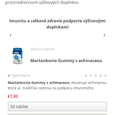
prostredníctvom výživových doplnkov.
Imunitu a celkové zdravie podporte výživovými
doplnkami
Výživový doplnok
Marťankovia Gummy s echinaceou
Vypredané
Marťankovia Gummy s echinaceou
, obsahujú echinaceu,
ktorá je tradičná rastlina na podporu imunitného
systému, pôsobí tiež ako antioxidant chrániaci bunky
€7,93
pred oxidatívnym stresom spôsobeným voľnými
radikálmi.