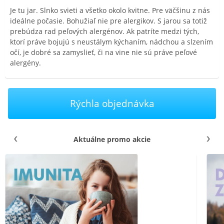
Je tu jar. Slnko svieti a všetko okolo kvitne. Pre väčšinu z nás
ideálne počasie. Bohužiaľ nie pre alergikov. S jarou sa totiž
prebúdza rad peľových alergénov. Ak patríte medzi tých,
ktorí práve bojujú s neustálym kýchaním, nádchou a slzením
očí, je dobré sa zamyslieť, či na vine nie sú práve peľové
alergény.
Rýchla objednávka
Aktuálne promo akcie