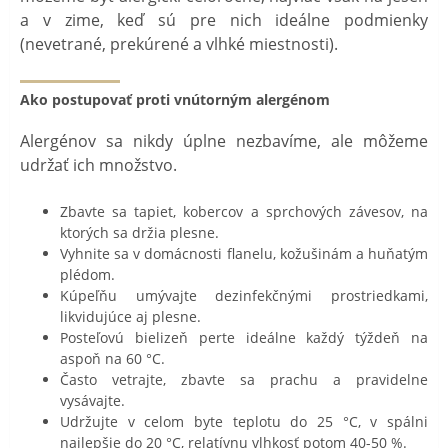
a v zime, keď sú pre nich ideálne podmienky
(nevetrané, prekúrené a vlhké miestnosti).
Ako postupovať proti vnútorným alergénom
Alergénov sa nikdy úplne nezbavíme, ale môžeme
udržať ich množstvo.
Zbavte sa tapiet, kobercov a sprchových závesov, na
ktorých sa držia plesne.
Vyhnite sa v domácnosti flanelu, kožušinám a huňatým
plédom.
Kúpeľňu umývajte dezinfekčnými prostriedkami,
likvidujúce aj plesne.
Posteľovú bielizeň perte ideálne každý týždeň na
aspoň na 60 °C.
Často vetrajte, zbavte sa prachu a pravidelne
vysávajte.
Udržujte v celom byte teplotu do 25 °C, v spálni
najlepšie do 20 °C, relatívnu vlhkosť potom 40-50 %.