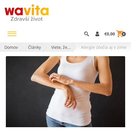
€0,00
0
Domov
Články
Viete, že...
Alergie útočia aj v zime