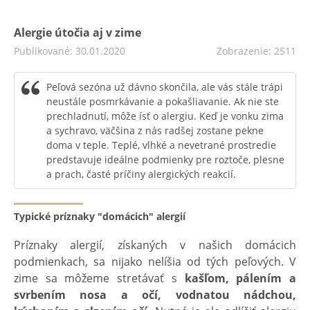
Alergie útočia aj v zime
Publikované: 30.01.2020
Zobrazenie: 2511
Peľová sezóna už dávno skončila, ale vás stále trápi
neustále posmrkávanie a pokašliavanie. Ak nie ste
prechladnutí, môže ísť o alergiu. Keď je vonku zima
a sychravo, väčšina z nás radšej zostane pekne
doma v teple. Teplé, vlhké a nevetrané prostredie
predstavuje ideálne podmienky pre roztoče, plesne
a prach, časté príčiny alergických reakcií.
Typické príznaky "domácich" alergií
Príznaky alergií, získaných v našich domácich
podmienkach, sa nijako nelíšia od tých peľových. V
zime sa môžeme stretávať s
kašľom, pálením a
svrbením nosa a očí, vodnatou nádchou,