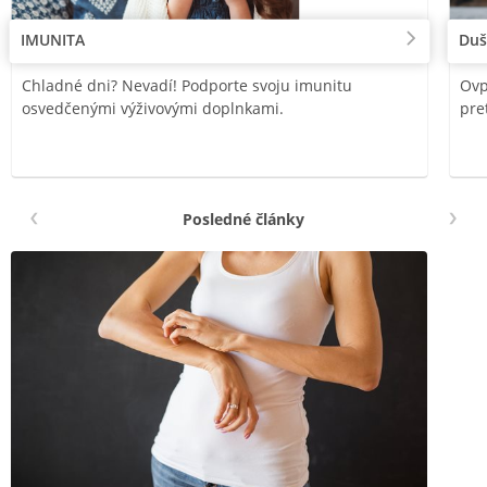
IMUNITA
Duš
Chladné dni? Nevadí! Podporte svoju imunitu
Ovp
osvedčenými výživovými doplnkami.
pre
Posledné články