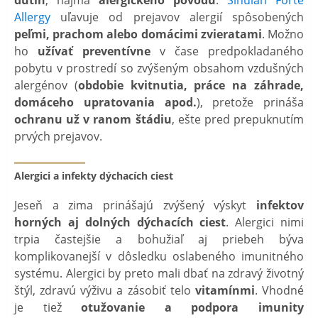
Allergy
uľavuje od prejavov alergií spôsobených
peľmi, prachom alebo domácimi zvieratami
. Možno
ho
užívať preventívne
v čase predpokladaného
pobytu v prostredí so zvýšeným obsahom vzdušných
alergénov (
obdobie kvitnutia, práce na záhrade,
domáceho upratovania apod.
), pretože prináša
ochranu už v ranom štádiu
, ešte pred prepuknutím
prvých prejavov.
Alergici a infekty dýchacích ciest
Jeseň a zima prinášajú zvýšený výskyt
infektov
horných aj dolných dýchacích ciest
. Alergici nimi
trpia častejšie a bohužiaľ aj priebeh býva
komplikovanejší v dôsledku oslabeného imunitného
systému. Alergici by preto mali dbať na zdravý životný
štýl, zdravú výživu a zásobiť telo
vitamínmi
. Vhodné
je tiež
otužovanie a podpora imunity