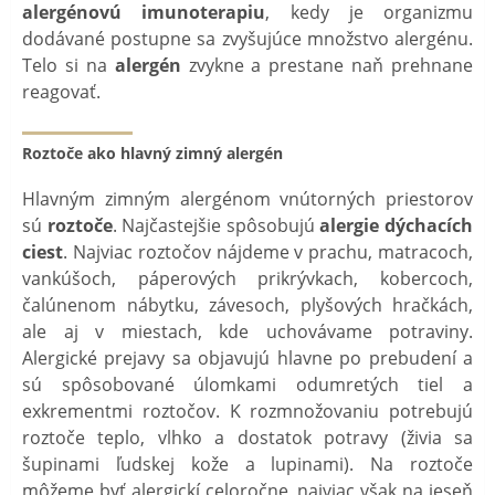
alergénovú imunoterapiu
, kedy je organizmu
dodávané postupne sa zvyšujúce množstvo alergénu.
Telo si na
alergén
zvykne a prestane naň prehnane
reagovať.
Roztoče ako hlavný zimný alergén
Hlavným zimným alergénom vnútorných priestorov
sú
roztoče
. Najčastejšie spôsobujú
alergie dýchacích
ciest
. Najviac roztočov nájdeme v prachu, matracoch,
vankúšoch, páperových prikrývkach, kobercoch,
čalúnenom nábytku, závesoch, plyšových hračkách,
ale aj v miestach, kde uchovávame potraviny.
Alergické prejavy sa objavujú hlavne po prebudení a
sú spôsobované úlomkami odumretých tiel a
exkrementmi roztočov. K rozmnožovaniu potrebujú
roztoče teplo, vlhko a dostatok potravy (živia sa
šupinami ľudskej kože a lupinami). Na roztoče
môžeme byť alergickí celoročne, najviac však na jeseň