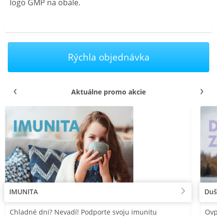
logo GMP na obale.
Rýchla objednávka
Aktuálne promo akcie
IMUNITA
Duš
Chladné dni? Nevadí! Podporte svoju imunitu
Ovp