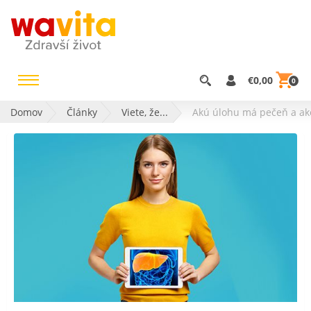
€0,00
0
Domov
Články
Viete, že...
Akú úlohu má pečeň a ako