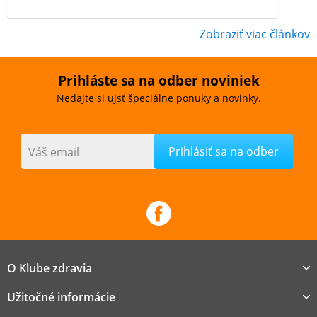
Zobraziť viac článkov
Prihláste sa na odber noviniek
Nedajte si ujsť špeciálne ponuky a novinky.
Váš email
O Klube zdravia
Užitočné informácie