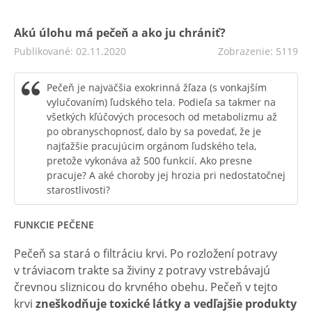
Akú úlohu má pečeň a ako ju chrániť?
Publikované: 02.11.2020
Zobrazenie: 5119
Pečeň je najväčšia exokrinná žľaza (s vonkajším
vylučovaním) ľudského tela. Podieľa sa takmer na
všetkých kľúčových procesoch od metabolizmu až
po obranyschopnosť, dalo by sa povedať, že je
najťažšie pracujúcim orgánom ľudského tela,
pretože vykonáva až 500 funkcií. Ako presne
pracuje? A aké choroby jej hrozia pri nedostatočnej
starostlivosti?
FUNKCIE PEČENE
Pečeň sa stará o filtráciu krvi. Po rozložení potravy
v tráviacom trakte sa živiny z potravy vstrebávajú
črevnou sliznicou do krvného obehu. Pečeň v tejto
krvi
zneškodňuje toxické látky a vedľajšie produkty