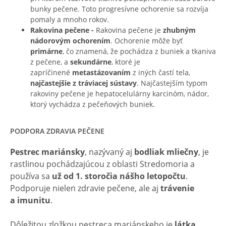
bunky pečene. Toto progresívne ochorenie sa rozvíja
pomaly a mnoho rokov.
Rakovina pečene -
Rakovina pečene je
zhubným
nádorovým ochorením
. Ochorenie môže byť
primárne
, čo znamená, že pochádza z buniek a tkaniva
z pečene, a
sekundárne
, ktoré je
zapríčinené
metastázovaním
z iných častí tela,
najčastejšie z tráviacej sústavy
. Najčastejším typom
rakoviny pečene je hepatocelulárny karcinóm, nádor,
ktorý vychádza z pečeňových buniek.
PODPORA ZDRAVIA PEČENE
Pestrec mariánsky
, nazývaný aj
bodliak mliečny
, je
rastlinou pochádzajúcou z oblasti Stredomoria a
používa sa
už od 1. storočia nášho letopočtu
.
Podporuje nielen zdravie pečene, ale aj
trávenie
a imunitu
.
Dôležitou zložkou pestreca mariánskeho je
látka