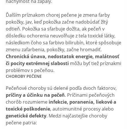
náchylnosť na zápaly.
Ďalším príznakom chorej pečene je zmena farby
pokožky, jav, keď pokožka začne nadobúdať žltý
odtieň. Pokožka sa sfarbuje dožlta, ak pečeň v
dôsledku ochorenia neuvoľňuje z tela toxické látky,
následkom čoho sa farbivo bilirubín, ktoré spôsobuje
zmenu zafarbenia, pokožky, začne hromadiť.
Chronická únava, nedostatok energie, malátnosť
či pocity extrémnej slabosti
môžu byť tiež príznakmi
problémov s pečeňou.
CHOROBY PEČENE
Pečeňové choroby sú delené podľa dvoch faktorov,
príčiny a účinku na pečeň
. Príčinami pečeňových
chorôb rozumieme
infekcie, poranenia, liekové a
toxické poškodenie
, autoimunitné procesy alebo
genetické defekty
. Medzi najčastejšie choroby
pečene patria: