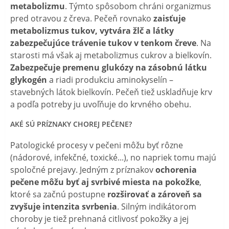
metabolizmu
. Týmto spôsobom chráni organizmus
pred otravou z čreva. Pečeň rovnako
zaisťuje
metabolizmus tukov, vytvára žlč a látky
zabezpečujúce trávenie tukov v tenkom čreve
. Na
starosti má však aj metabolizmus cukrov a bielkovín.
Zabezpečuje premenu glukózy na zásobnú látku
glykogén
a riadi produkciu aminokyselín –
stavebných látok bielkovín. Pečeň tiež uskladňuje krv
a podľa potreby ju uvoľňuje do krvného obehu.
AKÉ SÚ PRÍZNAKY CHOREJ PEČENE?
Patologické procesy v pečeni môžu byť rôzne
(nádorové, infekčné, toxické...), no napriek tomu majú
spoločné prejavy. Jedným z príznakov
ochorenia
pečene môžu byť aj svrbivé miesta na pokožke
,
ktoré sa začnú postupne
rozširovať a zároveň sa
zvyšuje intenzita svrbenia
. Silným indikátorom
choroby je tiež prehnaná citlivosť pokožky a jej