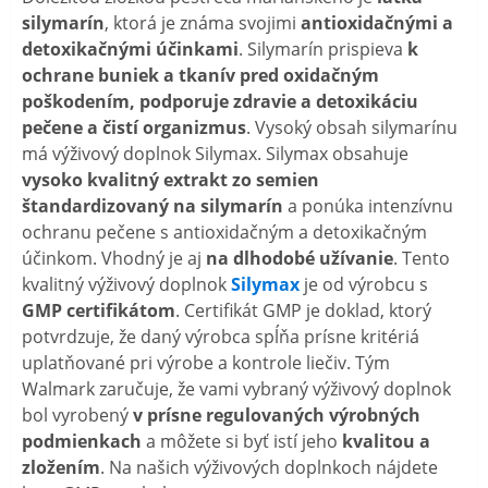
silymarín
, ktorá je známa svojimi
antioxidačnými a
detoxikačnými účinkami
. Silymarín prispieva
k
ochrane buniek a tkanív pred oxidačným
poškodením, podporuje zdravie a detoxikáciu
pečene a čistí organizmus
. Vysoký obsah silymarínu
má výživový doplnok Silymax. Silymax obsahuje
vysoko kvalitný extrakt zo semien
štandardizovaný na silymarín
a ponúka intenzívnu
ochranu pečene s antioxidačným a detoxikačným
účinkom. Vhodný je aj
na dlhodobé užívanie
. Tento
kvalitný výživový doplnok
Silymax
je od výrobcu s
GMP certifikátom
. Certifikát GMP je doklad, ktorý
potvrdzuje, že daný výrobca spĺňa prísne kritériá
uplatňované pri výrobe a kontrole liečiv. Tým
Walmark zaručuje, že vami vybraný výživový doplnok
bol vyrobený
v prísne regulovaných výrobných
podmienkach
a môžete si byť istí jeho
kvalitou a
zložením
. Na našich výživových doplnkoch nájdete