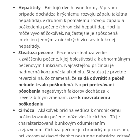
Hepatitídy
- Existujú dve hlavné formy. V prvom
prípade dochádza k rýchlemu rozvoju zápalu (akútna
hepatitída), v druhom k pomalému rozvoju zápalu a
poškodenia pečene (chronická hepatitída). Hoci ju
môže vyvolať čokoľvek, najčastejšie je spôsobená
infekciou jedným z niekoľkých vírusov infekčnej
hepatitídy.
Steatóza pečene
- Pečeňová steatóza vedie
k zväčšeniu pečene, k jej bolestivosti a k abnormálnym
pečeňovým funkciám. Najčastejšou príčinou je
nadmerná konzumácia alkoholu. Steatóza je prvotne
reverzibilná, čo znamená, že
sa dá odvrátiť
a
pečeň
nebude trvalo poškodená
. No
pri pretrvávaní
pôsobenia
negatívnych faktorov dochádza k
ireverzibilným zmenám, čiže
k
nezvratnému
poškodeniu
.
Cirhóza
- Akákoľvek príčina vedúca k chronickému
poškodzovaniu pečene môže viesť k cirhóze. Tá je
charakterizovaná bunkovým odumieraním
a zjazvením. Cirhóza pečene je chronickým procesom,
pri ktorom väzivové tkanivo postupne nahrádza zdravé