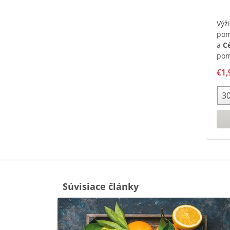
Výž
pom
a
C
pom
Obs
€1,
ako
pri
imu
och
rad
žel
Súvisiace články