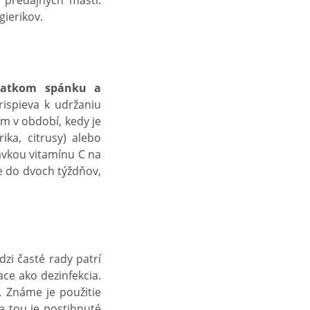
predajných mastí.
gierikov.
statkom spánku a
rispieva k udržaniu
ým v období, kedy je
ka, citrusy) alebo
vkou vitamínu C na
e do dvoch týždňov,
zi časté rady patrí
ace ako dezinfekcia.
. Známe je použitie
a tou je postihnuté