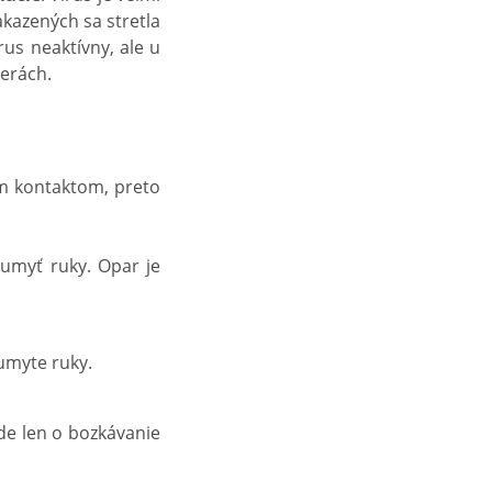
nakazených sa stretla
rus neaktívny, ale u
perách.
ym kontaktom, preto
 umyť ruky. Opar je
 umyte ruky.
jde len o bozkávanie