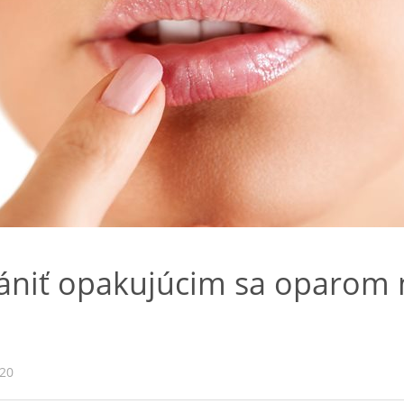
ániť opakujúcim sa oparom 
020