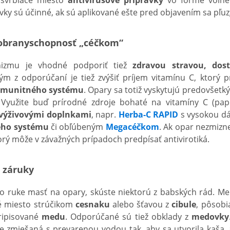
a svrbiace miesto
antivírusové prípravky
vo forme voľne 
vky sú účinné, ak sú aplikované ešte pred objavením sa pľuz
 obranyschopnosť „céčkom“
ganizmu je vhodné podporiť tiež
zdravou stravou, do
ným z odporúčaní je tiež zvýšiť príjem vitamínu C, ktorý p
imunitného systému
. Opary sa totiž vyskytujú predovšetk
 Využite buď prírodné zdroje bohaté na vitamíny C (papri
výživovými doplnkami
, napr.
Herba-C RAPID
s vysokou dá
ého systému
či obľúbeným
Megacéčkom
. Ak opar nezmizn
torý môže v závažných prípadoch predpísať antivirotiká.
 záruky
 ruke masť na opary, skúste niektorú z babských rád. Med
té miesto strúčikom
cesnaku
alebo šťavou z
cibule
, pôsobi
ripisované
medu
. Odporúčané sú tiež obklady z
medovky
 je zmiešaná s prevarenou vodou tak, aby sa utvorila kaša, 