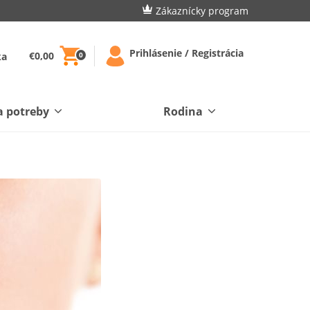
Zákaznícky program
Prihlásenie / Registrácia
€0,00
ka
0
a potreby
Rodina