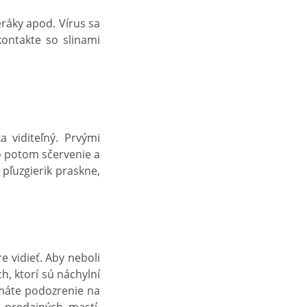
eráky apod. Vírus sa
kontakte so slinami
a viditeľný. Prvými
o potom sčervenie a
 pľuzgierik praskne,
e vidieť. Aby neboli
ch, ktorí sú náchylní
 máte podozrenie na