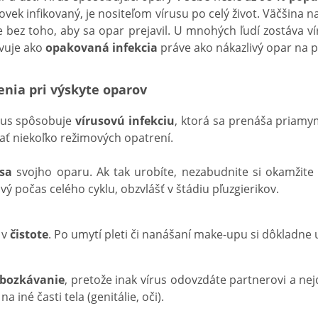
lovek infikovaný, je nositeľom vírusu po celý život. Väčšina 
 bez toho, aby sa opar prejavil. U mnohých ľudí zostáva ví
avuje ako
opakovaná infekcia
práve ako nákazlivý opar na 
nia pri výskyte oparov
rus spôsobuje
vírusovú infekciu
, ktorá sa prenáša priam
vať niekoľko režimových opatrení.
sa
svojho oparu. Ak tak urobíte, nezabudnite si okamžite
vý počas celého cyklu, obzvlášť v štádiu pľuzgierikov.
 v
čistote
. Po umytí pleti či nanášaní make-upu si dôkladne
bozkávanie
, pretože inak vírus odovzdáte partnerovi a ne
na iné časti tela (genitálie, oči).