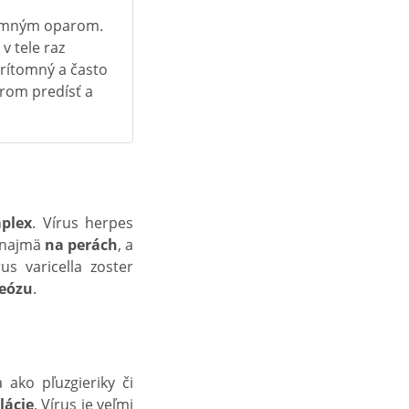
íjemným oparom.
v tele raz
rítomný a často
rom predísť a
plex
. Vírus herpes
e najmä
na
perách
, a
us varicella zoster
eózu
.
 ako pľuzgieriky či
lácie
. Vírus je veľmi