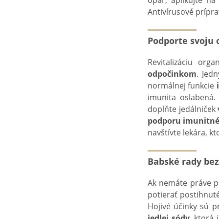
opar, aplikujte n
Antivírusové prípra
Podporte svoju
Revitalizáciu or
odpočinkom
. Jed
normálnej funkcie
imunita oslabená.
doplňte jedálniček
podporu imunitn
navštívte lekára, k
Babské rady bez
Ak nemáte práve po
potierať postihnu
Hojivé účinky sú p
jedlej sódy
, ktorá