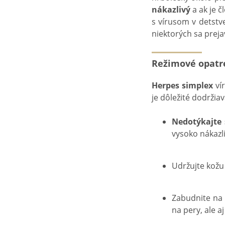
nákazlivý
a ak je č
s vírusom v detstve
niektorých sa prej
Režimové opatre
Herpes simplex
ví
je dôležité dodržia
Nedotýkajte 
vysoko nákazli
Udržujte kožu
Zabudnite na
na pery, ale aj 