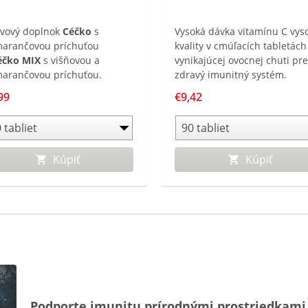
ivový doplnok
Céčko
s
Vysoká dávka vitamínu C vys
arančovou príchuťou
kvality v cmúľacích tabletách
éčko MIX
s višňovou a
vynikajúcej ovocnej chuti pre
arančovou príchuťou.
zdravý imunitný systém.
ahuje vitamín C, tiež známy
99
€9,42
 kyselina askorbová, ktorý
spieva k normálnej funkcii
nitného systému, prispieva k
rane buniek pred voľnými
Kúpiť
Kúpiť
ikálmi a k správnej absorpcii
eza.
Podporte imunitu prírodnými prostriedkami