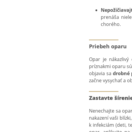
Nepožičiavajt
prenáša niele
chorého.
Priebeh oparu
Opar je nákazlivý 
príznakmi oparu s
objavia sa
drobné 
začne vysychať a ob
Zastavte šíreni
Nenechajte sa oparo
nakazení vaši blízki
k infekciám (deti, 