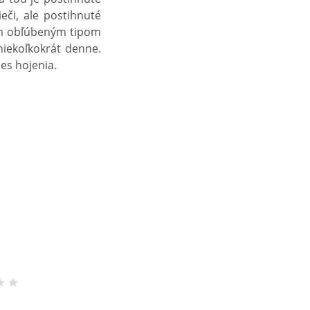
eči, ale postihnuté
m obľúbeným tipom
niekoľkokrát denne.
es hojenia.