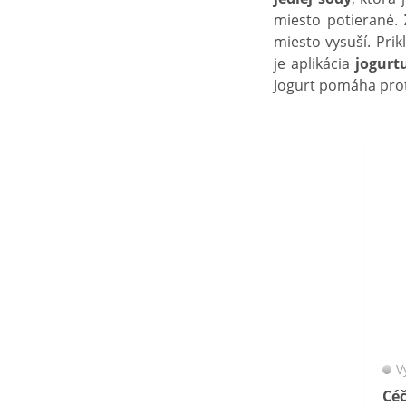
miesto potierané.
miesto vysuší. Pri
je aplikácia
jogurt
Jogurt pomáha prot
V
Cé