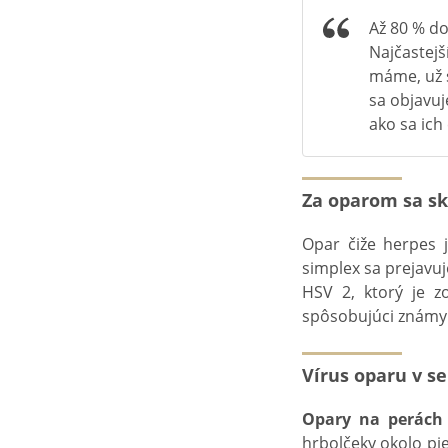
Až 80 % do
Najčastejš
máme, už 
sa objavu
ako sa ich
Za oparom sa sk
Opar čiže herpes 
simplex sa prejavuj
HSV 2, ktorý je 
spôsobujúci znám
Vírus oparu v s
Opary na perách
hrbolčeky okolo pie