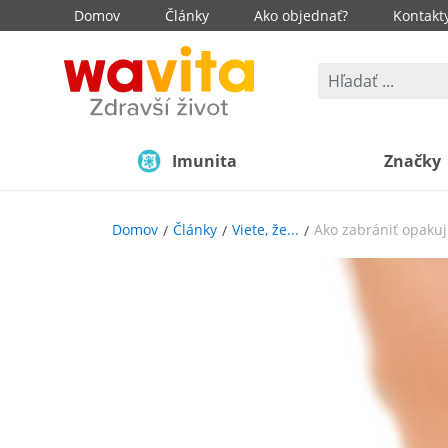
Domov
Články
Ako objednať?
Kontakt
Imunita
Značky
Domov
Články
Viete, že...
Ako zabrániť opaku