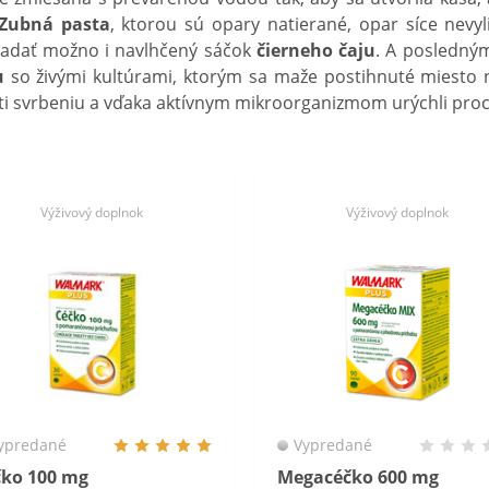
Zubná pasta
, ktorou sú opary natierané, opar síce nevyli
kladať možno i navlhčený sáčok
čierneho čaju
. A posledný
u
so živými kultúrami, ktorým sa maže postihnuté miesto 
i svrbeniu a vďaka aktívnym mikroorganizmom urýchli proc
Výživový doplnok
Výživový doplnok
ypredané
Vypredané
čko 100 mg
Megacéčko 600 mg