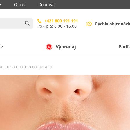
y
O nás
Doprava
+421 800 191 191
Rýchla objednáv
Po - pia: 8.00 - 16.00
Výpredaj
Podľ
júcim sa oparom na perách