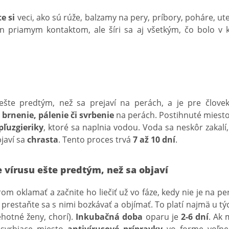
e si
veci, ako sú rúže, balzamy na pery, príbory, poháre, ut
n priamym kontaktom, ale šíri sa aj všetkým, čo bolo v 
ešte predtým, než sa prejaví na perách, a je pre človek
ú
brnenie, pálenie či svrbenie
na perách. Postihnuté miest
pľuzgieriky
, ktoré sa naplnia vodou. Voda sa neskôr zakalí,
javí sa
chrasta
. Tento proces trvá
7 až 10 dní
.
e vírusu ešte predtým, než sa objaví
m oklamať a začnite ho liečiť už vo fáze, kedy nie je na per
, prestaňte sa s nimi bozkávať a objímať. To platí najmä u tý
tehotné ženy, chorí).
Inkubačná doba
oparu je
2-6 dní
. Ak