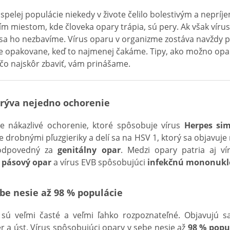
spelej populácie niekedy v živote čelilo bolestivým a nepr
ím miestom, kde človeka opary trápia, sú pery. Ak však vírus 
sa ho nezbavíme. Vírus oparu v organizme zostáva navždy p
je opakovane, keď to najmenej čakáme. Tipy, ako možno opa
 čo najskôr zbaviť, vám prinášame.
rýva nejedno ochorenie
je nákazlivé ochorenie, ktoré spôsobuje vírus
Herpes sim
e drobnými pľuzgieriky a delí sa na HSV 1, ktorý sa objavuj
zodpovedný za
genitálny opar
. Medzi opary patria aj vír
y
pásový opar
a vírus EVB spôsobujúci
infekčnú mononukl
ebe nesie až 98 % populácie
sú veľmi časté a veľmi ľahko rozpoznateľné. Objavujú sa
r a úst. Vírus spôsobujúci opary v sebe nesie až
98 % popu