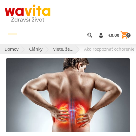
€0,00
0
Domov
Články
Viete, že...
Ako rozpoznať ochorenie 