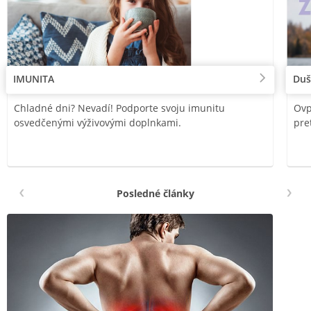
IMUNITA
Duš
Chladné dni? Nevadí! Podporte svoju imunitu
Ovp
osvedčenými výživovými doplnkami.
pre
Posledné články