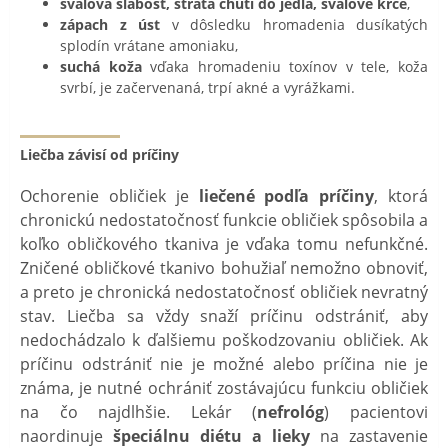
svalová slabosť, strata chuti do jedla, svalové kŕče
,
zápach z úst
v dôsledku hromadenia dusíkatých
splodín vrátane amoniaku,
suchá koža
vďaka hromadeniu toxínov v tele, koža
svrbí, je začervenaná, trpí akné a vyrážkami.
Liečba závisí od príčiny
Ochorenie obličiek je
liečené podľa príčiny
, ktorá
chronickú nedostatočnosť funkcie obličiek spôsobila a
koľko obličkového tkaniva je vďaka tomu nefunkčné.
Zničené obličkové tkanivo bohužiaľ nemožno obnoviť,
a preto je chronická nedostatočnosť obličiek nevratný
stav. Liečba sa vždy snaží príčinu odstrániť, aby
nedochádzalo k ďalšiemu poškodzovaniu obličiek. Ak
príčinu odstrániť nie je možné alebo príčina nie je
známa, je nutné ochrániť zostávajúcu funkciu obličiek
na čo najdlhšie. Lekár (
nefrológ
) pacientovi
naordinuje
špeciálnu diétu a lieky
na zastavenie