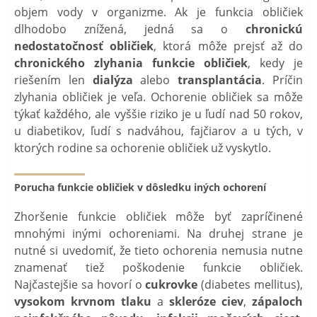
objem vody v organizme. Ak je funkcia obličiek
dlhodobo znížená, jedná sa o
chronickú
nedostatočnosť obličiek
, ktorá môže prejsť až do
chronického zlyhania funkcie obličiek
, kedy je
riešením len
dialýza
alebo
transplantácia
. Príčin
zlyhania obličiek je veľa. Ochorenie obličiek sa môže
týkať každého, ale vyššie riziko je u ľudí nad 50 rokov,
u diabetikov, ľudí s nadváhou, fajčiarov a u tých, v
ktorých rodine sa ochorenie obličiek už vyskytlo.
Porucha funkcie obličiek v dôsledku iných ochorení
Zhoršenie funkcie obličiek môže byť zapríčinené
mnohými inými ochoreniami. Na druhej strane je
nutné si uvedomiť, že tieto ochorenia nemusia nutne
znamenať tiež poškodenie funkcie obličiek.
Najčastejšie sa hovorí o
cukrovke
(diabetes mellitus),
vysokom krvnom tlaku
a
skleróze ciev
,
zápaloch