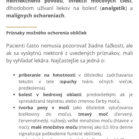
neinfekčného pôvodu
,
infekcii močových ciest
,
dlhodobom užívaní liekov na bolesť (
analgetík
) a
malígnych ochoreniach
.
Príznaky možného ochorenia obličiek
Pacienti často nemusia pozorovať žiadne ťažkosti, ale
ak sa vyskytnú niektoré z uvedených príznakov, mali
by vyhľadať lekára. Najčastejšie sa jedná o:
priberanie na hmotnosti
v dôsledku zadržiavania
tekutín v tele (
opuchy
tváre, očných viečok,
predkolenia),
bolesť v bedrovej oblasti
, predovšetkým ak je
sprevádzaná teplotou alebo zmenou farby moču,
tvorba peny v moči
(ako dôsledok vylučovania
bielkoviny do moču),
tmavý moč
(červený,
červenohnedý, ružový), veľké množstvo moču (hlavne v
noci);
malé množstvo moču
(menej ako 0,5 litra denne
signalizuje poškodenie funkcie obličiek),