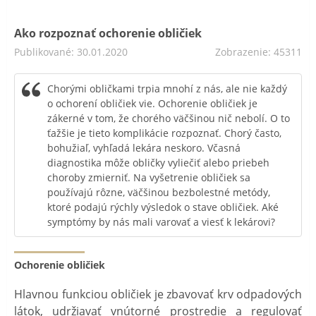
Ako rozpoznať ochorenie obličiek
Publikované: 30.01.2020
Zobrazenie: 45311
Chorými obličkami trpia mnohí z nás, ale nie každý
o ochorení obličiek vie. Ochorenie obličiek je
zákerné v tom, že chorého väčšinou nič nebolí. O to
ťažšie je tieto komplikácie rozpoznať. Chorý často,
bohužiaľ, vyhľadá lekára neskoro. Včasná
diagnostika môže obličky vyliečiť alebo priebeh
choroby zmierniť. Na vyšetrenie obličiek sa
používajú rôzne, väčšinou bezbolestné metódy,
ktoré podajú rýchly výsledok o stave obličiek. Aké
symptómy by nás mali varovať a viesť k lekárovi?
Ochorenie obličiek
Hlavnou funkciou obličiek je zbavovať krv odpadových
látok, udržiavať vnútorné prostredie a regulovať