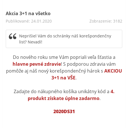
Akcia 3+1 na všetko
Publikované: 24.01.2020
Zobrazenie: 3182
Neprišiel Vám do schránky náš korešpondenčny
list? Nevadí!
Do nového roku sme Vám popriali veľa šťastia a
hlavne pevné zdravie
! S podporou zdravia vám
pomôže aj náš nový korešpondenčný hárok s
AKCIOU
3+1 na VŠE
.
Zadajte do nákupného košíka unikátny kód a
4.
produkt získate úplne zadarmo
.
2020DS31