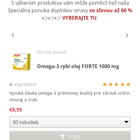
S výberom produktov vám môže pomôcť tiež naša
špeciálna ponuka doplnkov stravy
so zľavou až 60 %
👉👉👉
VYBERAJTE TU
.
Výživový doplnok
Omega-3 rybí olej FORTE 1000 mg
Vypredané
Vysoká dávka omega-3 prémiovej kvality pre zdravé srdce,
mozog a zrak.
€8,59
Kúpiť