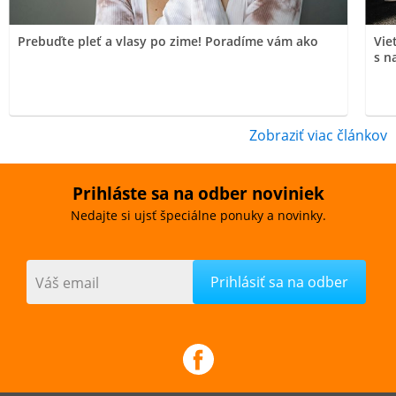
Prebuďte pleť a vlasy po zime! Poradíme vám ako
Vie
s n
Zobraziť viac článkov
Prihláste sa na odber noviniek
Nedajte si ujsť špeciálne ponuky a novinky.
Váš email