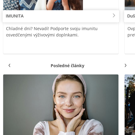
IMUNITA
Duš
Chladné dni? Nevadí! Podporte svoju imunitu
Ovp
osvedčenými výživovými doplnkami.
pre
Posledné články