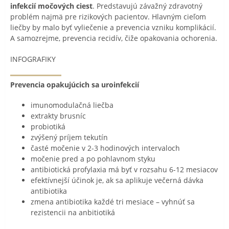
infekcií močových ciest
. Predstavujú závažný zdravotný
problém najmä pre rizikových pacientov. Hlavným cieľom
liečby by malo byť vyliečenie a prevencia vzniku komplikácií.
A samozrejme, prevencia recidív, čiže opakovania ochorenia.
INFOGRAFIKY
Prevencia opakujúcich sa uroinfekcií
imunomodulačná liečba
extrakty brusníc
probiotiká
zvýšený príjem tekutín
časté močenie v 2-3 hodinových intervaloch
močenie pred a po pohlavnom styku
antibiotická profylaxia má byť v rozsahu 6-12 mesiacov
efektívnejší účinok je, ak sa aplikuje večerná dávka
antibiotika
zmena antibiotika každé tri mesiace – vyhnúť sa
rezistencii na anbitiotiká