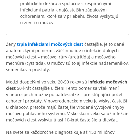
praktického lekára a spoločne s respiračnými
infekciami patria k najčastejším zápalovým
ochoreniam, ktoré sa v priebehu života vyskytujú
u žien i u mužov.
Ženy
trpia infekciami močových ciest
častejšie, je to dané
anatomickými pomermi, väčšinou ide o infekcie dolných
močových ciest – močovej rúry (uretritída) a močového
mechúra (cystitída). U mužov sú to aj infekcie nadsemeníkov,
semeníkov a prostaty.
Medzi dospelými vo veku 20-50 rokov sú
infekcie močových
ciest
50-krát častejšie u žien! Tento pomer sa však mení
v neprospech mužov po päťdesiatke – pre stúpajúci počet
ochorení prostaty. V novorodeneckom veku je výskyt častejší
u chlapcov, pretože majú častejšie vrodené vývojové chyby
močovo-pohlavného systému. V školskom veku sa už infekcie
močových ciest vyskytujú asi 10-krát častejšie u dievčat.
Na svete sa každoročne diagnostikuje až 150 miliónov