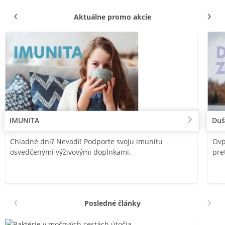
Aktuálne promo akcie
IMUNITA
Duš
Chladné dni? Nevadí! Podporte svoju imunitu
Ovp
osvedčenými výživovými doplnkami.
pre
Posledné články