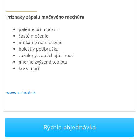
Príznaky zápalu močového mechúra
pálenie pri močení
časté močenie
nutkanie na močenie
bolesť v podbrušku
zakalený, zapáchajúci moč
mierne zvýšená teplota
krv v moči
www.urinal.sk
Rýchla objednávka