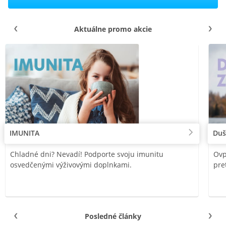
Aktuálne promo akcie
IMUNITA
Duš
Chladné dni? Nevadí! Podporte svoju imunitu
Ovp
osvedčenými výživovými doplnkami.
pre
Posledné články