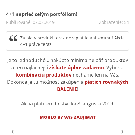
4+1 naprieč celým portfóliom!
Publikované: 02.08.2019
Zobrazenie: 54
Za piaty produkt teraz nezaplatíte ani korunu! Akcia
4+1 práve teraz.
Je to jednoduché... nakúpte minimálne päť produktov
a ten najlacnejší
získate úplne zadarmo
. Výber a
kombináciu produktov
necháme len na Vás.
Dokonca je tu možnosť zakúpenia
piatich rovnakých
BALENIE
!
Akcia platí len do štvrtka 8. augusta 2019.
MOHLO BY VÁS ZAUJÍMAŤ