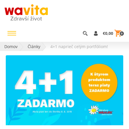
€0,00
0
Domov
Články
4+1 naprieč celým portfóliom!