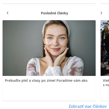
Posledné články
Prebuďte pleť a vlasy po zime! Poradíme vám ako
Vie
s n
Zobraziť viac článkov