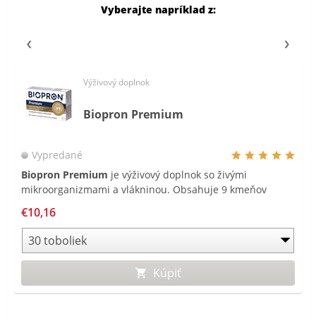
Vyberajte napríklad z:
Výživový doplnok
Biopron Premium
Vypredané
Biopron Premium
je výživový doplnok so živými
mikroorganizmami a vlákninou. Obsahuje 9 kmeňov
živých mikroorganizmov v dennej dávke 20 miliárd CFU a
€10,16
je obohatený o fruktooligosacharidy a je vhodný pre deti
od 3 rokov a dospelých.
Kúpiť