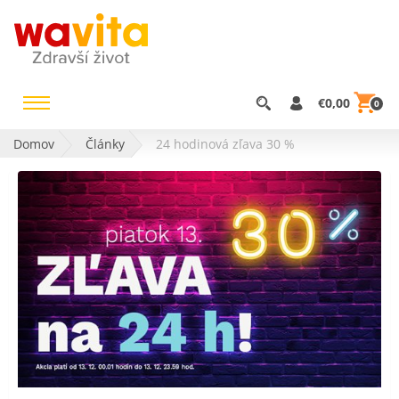
€0,00
0
Domov
Články
24 hodinová zľava 30 %