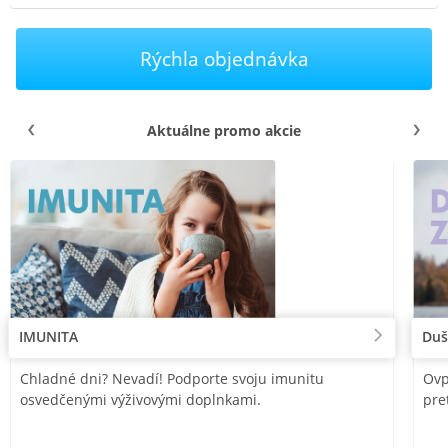
Rýchla objednávka
Aktuálne promo akcie
IMUNITA
Duš
Chladné dni? Nevadí! Podporte svoju imunitu
Ovp
osvedčenými výživovými doplnkami.
pre