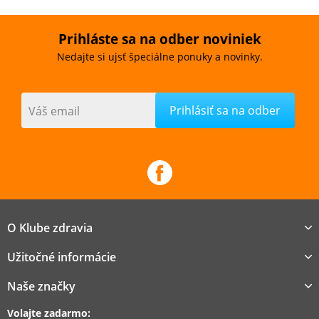
Prihláste sa na odber noviniek
Nedajte si ujsť špeciálne ponuky a novinky.
Váš email
O Klube zdravia
Užitočné informácie
Naše značky
Volajte zadarmo: