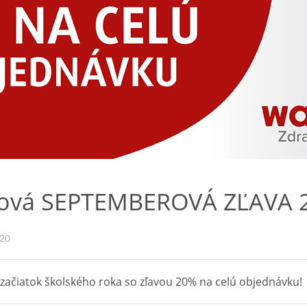
nová SEPTEMBEROVÁ ZĽAVA 
020
i začiatok školského roka so zľavou 20% na celú objednávku!