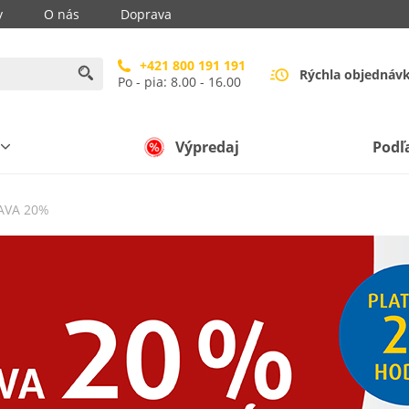
y
O nás
Doprava
+421 800 191 191
Rýchla objednáv
Po - pia: 8.00 - 16.00
Výpredaj
Podľ
AVA 20%