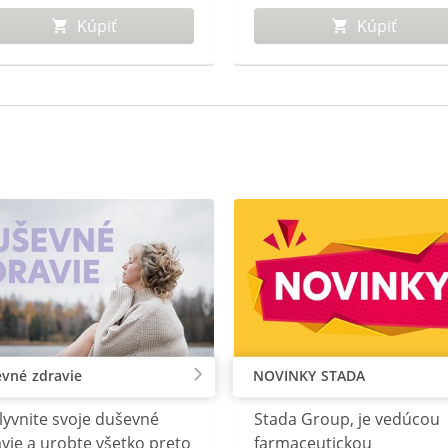
nku môže potom viesť
Kúpiť
Kúpiť
elkovej rannej únave.
vné zdravie
NOVINKY STADA
lyvnite svoje duševné
Stada Group, je vedúcou
vie a urobte všetko preto
farmaceutickou