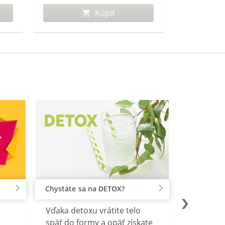
Kúpiť
Chystáte sa na DETOX?
Vďaka detoxu vrátite telo
späť do formy a opäť získate