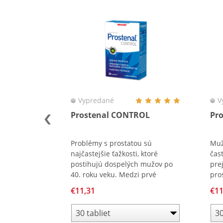
Vypredané
V
m
Prostenal CONTROL
Pr
 výživový
Problémy s prostatou sú
Muž
najčastejšie ťažkosti, ktoré
čas
 vlákninou.
postihujú dospelých mužov po
pre
živých
40. roku veku. Medzi prvé
pro
dennej
prejavy patrí slabší prúd moču
moč
€11,31
€11
 a je
a častejšie močenie. Navyše,
opa
problémy s prostatou sa často
na 
dy a je
spájajú s vyšším rizikom vývoja
kva