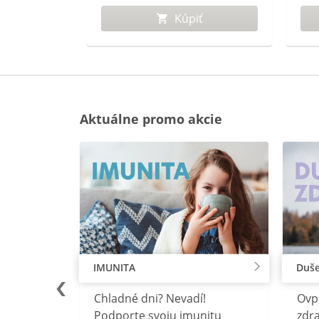
 rokov a
ťažkostí s potenciou.
spá
ť
Kúpiť
k c
Aktuálne promo akcie
IMUNITA
Duše
lu
Chladné dni? Nevadí!
Ovp
rebný na
Podporte svoju imunitu
zdra