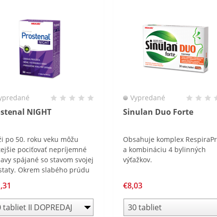
ypredané
Vypredané
ostenal NIGHT
Sinulan Duo Forte
i po 50. roku veku môžu
Obsahuje komplex RespiraP
tejšie pociťovať nepríjemné
a kombináciu 4 bylinných
javy spájané so stavom svojej
výťažkov.
staty. Okrem slabého prúdu
u môžu muži v noci
,31
€8,03
kovane vstávať pre nutkanie
močenie. Nedostatok
litného, neprerušovaného