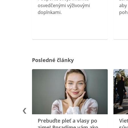
očného
osvedčenými výživovými
aby 
doplnkami.
poh
ravín
ovou
Posledné články
rgiu a
oenzýmu
Prebuďte pleť a vlasy po
Vie
zime! Poradíme vám ako
súv