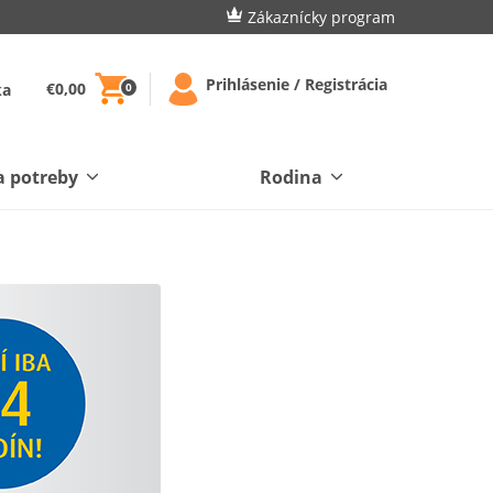
Zákaznícky program
Prihlásenie / Registrácia
€0,00
ka
0
a potreby
Rodina