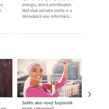
ou
energiu, ktorú potrebujete.
o
Než však začnete zistite si o
detoxikácii viac informácií...
e
Selén ako nový bojovník
 na
proti rakovine?