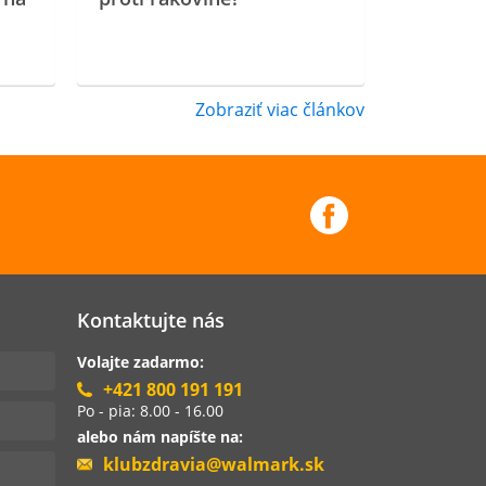
Zobraziť viac článkov
Kontaktujte nás
Volajte zadarmo:
+421 800 191 191
Po - pia: 8.00 - 16.00
alebo nám napíšte na:
klubzdravia@walmark.sk