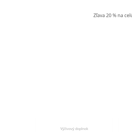
Zľava 20 % na ce
lnok
Výživový doplnok