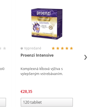
Vypredané
Proenzi Intensive
ro©
Komplexná kĺbová výživa s
vylepšeným vstrebávaním.
€28,35