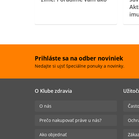
Akt
imu
Prihláste sa na odber noviniek
Nedajte si ujsť špeciálne ponuky a novinky.
O Klube zdravia
Užitoč
O nás
Často
Prečo nakupovať práve u nás?
Ochr
Ako objednať
Zákaz