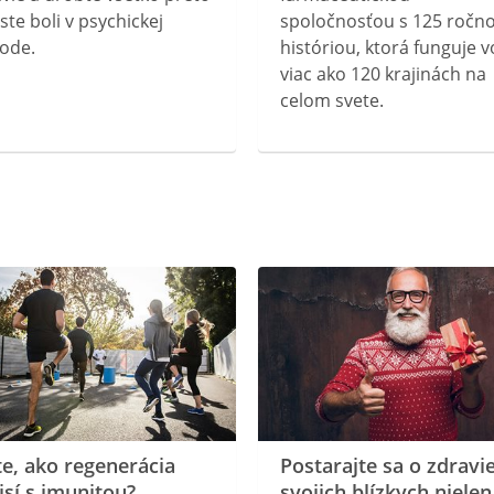
ste boli v psychickej
spoločnosťou s 125 ročn
ode.
históriou, ktorá funguje v
viac ako 120 krajinách na
celom svete.
te, ako regenerácia
Postarajte sa o zdravi
isí s imunitou?
svojich blízkych nielen