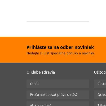
Prihláste sa na odber noviniek
Nedajte si ujsť špeciálne ponuky a novinky.
O Klube zdravia
Užitoč
O nás
Často
Prečo nakupovať práve u nás?
Ochr
Ako objednať
Zákaz