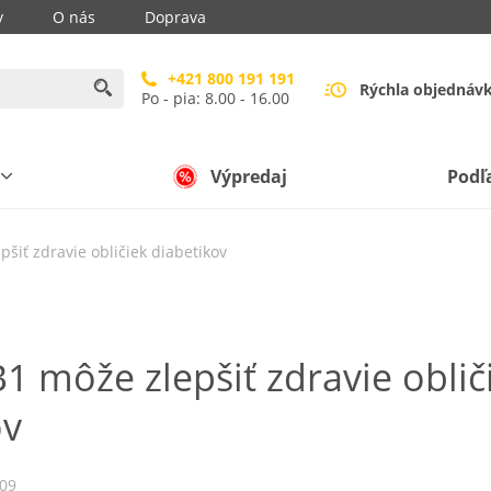
y
O nás
Doprava
+421 800 191 191
Rýchla objednáv
Po - pia: 8.00 - 16.00
Výpredaj
Podľ
šiť zdravie obličiek diabetikov
1 môže zlepšiť zdravie oblič
ov
009