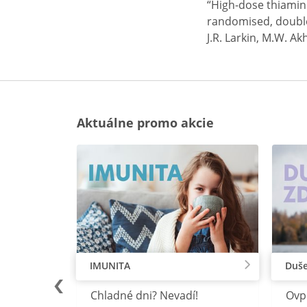
“High-dose thiamin
randomised, double-
J.R. Larkin, M.W. Akh
Aktuálne promo akcie
IMUNITA
Duše
lu
Chladné dni? Nevadí!
Ovp