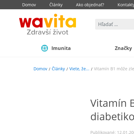
Domov
Články
Ako objednať?
Kontakt
Imunita
Značky
Domov
Články
Viete, že...
Vitamín B1 môže zlep
Vitamín B
diabetik
Publikované: 12.01.2