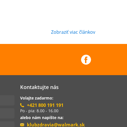
Zobraziť viac článkov
Kontaktujte nás
Volajte zadarmo:
+421 800 191 191
Po - pia: 8.00 - 16.00
alebo nám napíšte na:
klubzdravia@walmark.sk