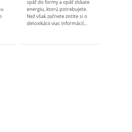
späť do formy a opäť získate
ou
energiu, ktorú potrebujete.
o
Než však začnete zistite si o
detoxikácii viac informácií...