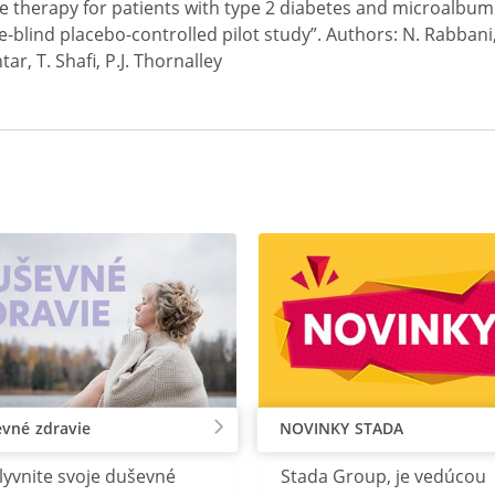
e therapy for patients with type 2 diabetes and microalbumi
blind placebo-controlled pilot study”. Authors: N. Rabbani, S
tar, T. Shafi, P.J. Thornalley
vné zdravie
NOVINKY STADA
lyvnite svoje duševné
Stada Group, je vedúcou