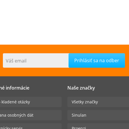
Váš email
né informácie
Naše značky
 kladené otázky
Všetky značky
ana osobných dát
Sinulan
nícky servis
Proenzi