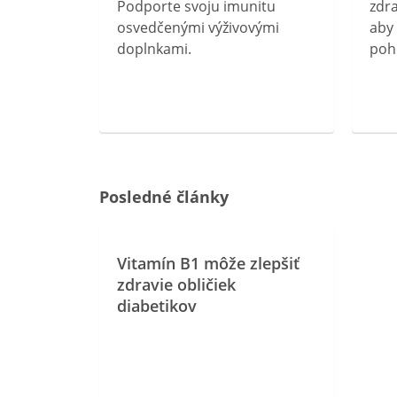
rebný na
Podporte svoju imunitu
zdra
očného
osvedčenými výživovými
aby 
doplnkami.
poh
ravín
ovou
Posledné články
Vitamín B1 môže zlepšiť
zdravie obličiek
diabetikov