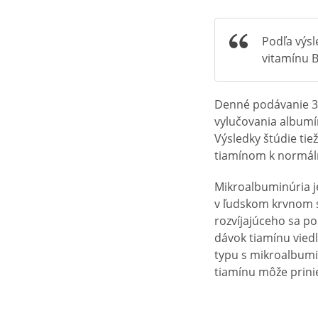
Podľa výsl
vitamínu B
Denné podávanie 30
vylučovania albumí
Výsledky štúdie tie
tiamínom k normá
Mikroalbuminúria j
v ľudskom krvnom s
rozvíjajúceho sa po
dávok tiamínu vied
typu s mikroalbumi
tiamínu môže prinie