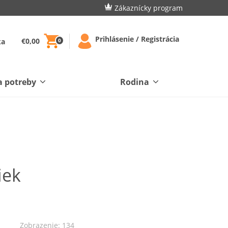
Zákaznícky program
Prihlásenie / Registrácia
€0,00
ka
0
a potreby
Rodina
iek
Zobrazenie: 134