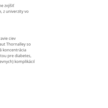
e zvýšiť
, z univerzity vo
avie ciev
Paut Thornalley so
ná koncentrácia
itou pre diabetes,
evnych) komplikácií