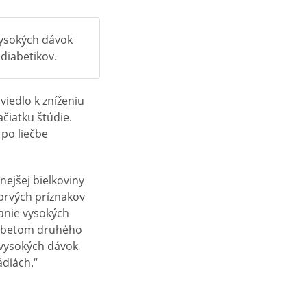
vysokých dávok
diabetikov.
iedlo k zníženiu
čiatku štúdie.
 po liečbe
ejšej bielkoviny
prvých príznakov
vanie vysokých
iabetom druhého
 vysokých dávok
ádiách.“