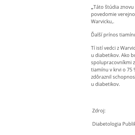
„
Táto štúdia znovu
povedomie verejnos
Warvicku,.
Ďalší prínos tiamín
Tí istí vedci z Warv
u diabetikov. Ako b
spolupracovníkmi zi
tiamínu v krvi o 75
zdôraznil schopnos
u diabetikov.
Zdroj:
Diabetologia Publi