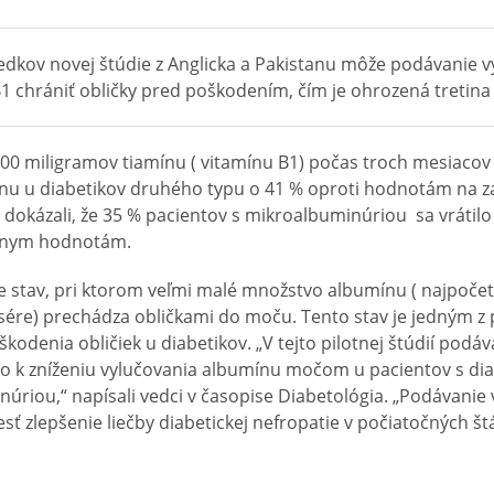
edkov novej štúdie z Anglicka a Pakistanu môže podávanie 
1 chrániť obličky pred poškodením, čím je ohrozená tretina 
0 miligramov tiamínu ( vitamínu B1) počas troch mesiacov v
nu u diabetikov druhého typu o 41 % oproti hodnotám na za
ž dokázali, že 35 % pacientov s mikroalbuminúriou sa vrátilo
lnym hodnotám.
e stav, pri ktorom veľmi malé množstvo albumínu ( najpočetn
ére) prechádza obličkami do moču. Tento stav je jedným z 
škodenia obličiek u diabetikov. „V tejto pilotnej štúdií podá
lo k zníženiu vylučovania albumínu močom u pacientov s d
núriou,“ napísali vedci v časopise Diabetológia. „Podávanie
sť zlepšenie liečby diabetickej nefropatie v počiatočných št