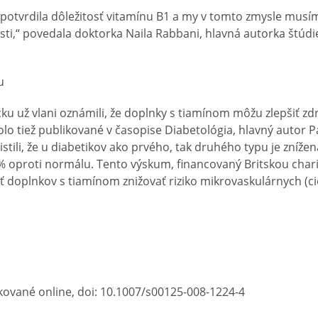
 potvrdila dôležitosť vitamínu B1 a my v tomto zmysle musím
ti,“ povedala doktorka
Naila Rabbani, hlavná autorka štúdie
u
icku už vlani oznámili, že doplnky s tiamínom môžu zlepšiť zdr
olo tiež publikované v časopise Diabetológia, hlavný autor 
stili, že u diabetikov ako prvého, tak druhého typu je zníže
 % oproti normálu. Tento výskum, financovaný Britskou char
ť doplnkov s tiamínom znižovať riziko mikrovaskulárnych (ci
kované online, doi: 10.1007/s00125-008-1224-4