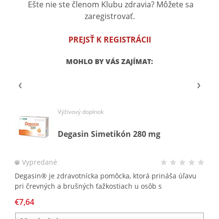
Ešte nie ste členom Klubu zdravia? Môžete sa
zaregistrovať.
PREJSŤ K REGISTRÁCII
MOHLO BY VÁS ZAJÍMAT:
Výživový doplnok
Degasin Simetikón 280 mg
Vypredané
Degasin® je zdravotnícka pomôcka, ktorá prináša úľavu
pri črevných a brušných ťažkostiach u osôb s
gastrointestinálnymi problémami spôsobenými tvorbou
€7,64
plynu: nafukovanie, plynatosť a brušná tenzia.