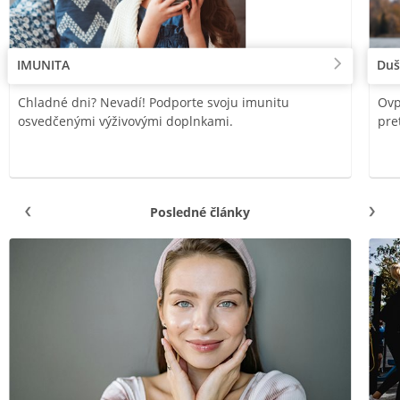
IMUNITA
Duš
Chladné dni? Nevadí! Podporte svoju imunitu
Ovp
osvedčenými výživovými doplnkami.
pre
Posledné články