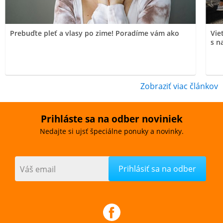
Prebuďte pleť a vlasy po zime! Poradíme vám ako
Vie
s n
Zobraziť viac článkov
Prihláste sa na odber noviniek
Nedajte si ujsť špeciálne ponuky a novinky.
Váš email