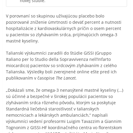
novej štúdie.
V porovnaní so skupinou užívajúcou placebo bolo
pozorované zníženie úmrtnosti o deväť percent a nutnosti
hospitalizácie z kardiovaskulárnych príčin o osem percent
u pacientov so zlyhávaním srdca, prijímajúcich omega-3
mastné kyseliny.
Talianski výskumníci zaradili do štúdie GISSI (Gruppo
Italiano per lo Studio della Sopravvivenza nell’Infarto
miocardico) pacientov so srdcovým zlyhávaním z celého
Talianska. Výsledky boli zverejnené online ešte pred ich
publikovaním v časopise
The Lancet.
„Dokázali sme, že omega-3 nenasýtené mastné kyseliny (...)
sú účinné a bezpečné v širokej populácii pacientov so
zlyhávaním srdca rôzneho pôvodu, ktorým sa poskytuje
štandardná liečebná starostlivosť v talianskych
nemocniciach a lekárskych ambulanciách,“ napísali
výskumníci vedení profesormi Luigim Tavazzim a Giannim
Tognonim z GISSI-HF koordinačného centra vo florentskom