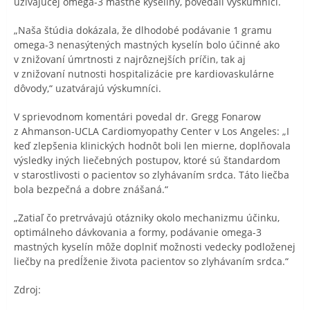
užívajúcej omega-3 mastné kyseliny, povedali výskumníci.
„Naša štúdia dokázala, že dlhodobé podávanie 1 gramu
omega-3 nenasýtených mastných kyselín bolo účinné ako
v znižovaní úmrtnosti z najrôznejších príčin, tak aj
v znižovaní nutnosti hospitalizácie pre kardiovaskulárne
dôvody,“ uzatvárajú výskumníci.
V sprievodnom komentári povedal dr. Gregg Fonarow
z Ahmanson-UCLA Cardiomyopathy Center v Los Angeles: „I
keď zlepšenia klinických hodnôt boli len mierne, doplňovala
výsledky iných liečebných postupov, ktoré sú štandardom
v starostlivosti o pacientov so zlyhávaním srdca. Táto liečba
bola bezpečná a dobre znášaná.“
„Zatiaľ čo pretrvávajú otázniky okolo mechanizmu účinku,
optimálneho dávkovania a formy, podávanie omega-3
mastných kyselín môže doplniť možnosti vedecky podloženej
liečby na predĺženie života pacientov so zlyhávaním srdca.“
Zdroj: