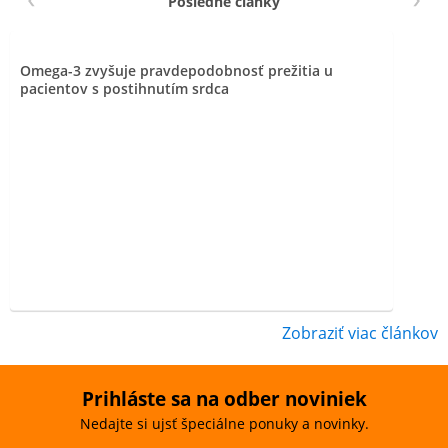
Posledné články
Omega-3 zvyšuje pravdepodobnosť prežitia u
pacientov s postihnutím srdca
Zobraziť viac článkov
Prihláste sa na odber noviniek
Nedajte si ujsť špeciálne ponuky a novinky.