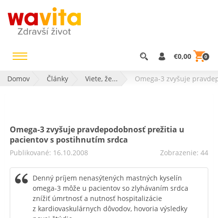
€0,00
0
Domov
Články
Viete, že...
Omega-3 zvyšuje pravdepo
Omega-3 zvyšuje pravdepodobnosť prežitia u
pacientov s postihnutím srdca
Publikované: 16.10.2008
Zobrazenie: 44
Denný príjem nenasýtených mastných kyselín
omega-3 môže u pacientov so zlyhávaním srdca
znížiť úmrtnosť a nutnosť hospitalizácie
z kardiovaskulárnych dôvodov, hovoria výsledky