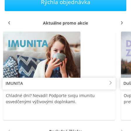
Rýchla objednávka
Aktuálne promo akcie
IMUNITA
Duš
Chladné dni? Nevadí! Podporte svoju imunitu
Ovp
osvedčenými výživovými doplnkami.
pre