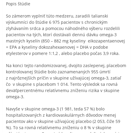
Popis štúdie
So zámerom vyplniť túto medzeru, zaradili talianski
výskumníci do štúdie 6 975 pacientov s chronickým
zlyhávaním srdca a pomocou náhodného výberu rozdelili
pacientov na tých, ktorí dostávali dennú dávku omega-3
mastných kyselín (850 – 882 mg kyseliny eikozapentaenovej
= EPA a kyseliny dokozahexaenovej = DHA v podobe
etylesterov v pomere 1:1,2 , alebo placebo počas 3,9 roka.
Na konci tejto randomizovanej, dvojito zaslepenej, placebom
kontrolovanej štúdie bolo zaznamenaných 955 úmrtí
z najrôznejších príčin v skupine užívajúcej omega-3, zatiaľ
čo
v skupine s placebom 1 014. Tento výsledok sa rovná
deväťpercentnému relatívnemu zníženiu rizika v skupine
omega-3.
Navyše v skupine omega-3 (1 981, teda 57 %) bolo
hospitalizovaných z kardiovaskulárnych dôvodov menej
pacientov ako v skupine užívajúcej placebo (2 053, čiže 59
%). To sa rovná relatívnemu zníženiu o 8 % v skupine