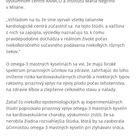
výskumnom centre ANMCO a Inštitútu Maria Negriho
v Miláne.
„Vzhľadom na to, že sme vyzvali všetky talianske
kardiologické centrá zúčastniť sa
na tejto štúdii, a väčšina
z nich sa zapojila, výsledky naznačujú to, k čomu
pravdepodobne dochádza v reálnom živote počas
niekoľkoročného súčasného podávania niekoľkých rôznych
liekov.“
O omega-3 mastných kyselinách sa vie, že majú široké
spektrum priaznivých účinkov na zdravie, zahŕňajúc do toho
zníženie rizika kardiovaskulárnych chorôb a niektorých typov
rakoviny, priaznivý vplyv na vývoj plodu počas tehotenstva,
na zdravie kĺbov a zlepšenie celkového stavu a nálady.
Zatiaľ čo niekoľko epidemiologických aj experimentálnych
štúdií popisovalo priaznivý vplyv omega-3 mastných kyselín
na kardiovaskulárne choroby, výskumníci zistili, že sa
nerobila žiadna rozsiahlejšia štúdia, ktorá by sa zaoberala
účinnosťou omega-3 mastných kyselín pri zlyhávaní srdca.