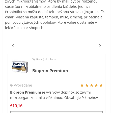
živých mikroorganizmov, ktoré by mali byť prirodzenou
súčasťou mikrobiálneho osídlenia každého jedinca.
Probiotiká sa môžu dodať telu bežnou stravou (jogurt, kefír,
cmar, kvasená kapusta, tempeh, miso, kimchi), prípadne aj
pomocou výživových doplnkov, ktoré voľne dostanete v
lekárňach a e-shopoch.
Výživový doplnok
Biopron Premium
Vypredané
Biopron Premium
je výživový doplnok so živými
mikroorganizmami a vlákninou. Obsahuje 9 kmeňov
živých mikroorganizmov v dennej dávke 20 miliárd CFU
€10,16
a je obohatený o fruktooligosacharidy a je vhodný pre