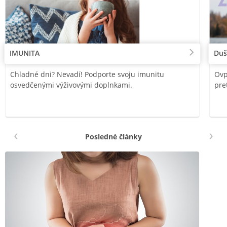
IMUNITA
Duš
Chladné dni? Nevadí! Podporte svoju imunitu
Ovp
osvedčenými výživovými doplnkami.
pre
Posledné články