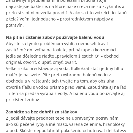
Za črevnými problémami a bolesťami brucha stoja
najčastejšie baktérie, na ktoré naše črevá nie sú zvyknuté, a
preto si s nimi nevedia poradiť. A ako sa títo votrelci dostanú
z tela? Veľmi jednoducho – prostredníctvom nápojov a
potravín.
Na pitie i čistenie zubov používajte balenú vodu
Aby ste sa týmto problémom vyhli a nemuseli tráviť
zaslúžené dni voľna na toalete, pri nákupe a konzumácii
jedla sa dôsledne riaďte „pravidlom šiestich O“ – obchod,
originál, otvoriť, olúpať, omyť, ovariť.
Veľké riziko predstavuje aj voda. Koľkokrát stačí jediný hlt a
malér je na svete. Pite preto výhradne balenú vodu z
obchodu a v reštauráciách trvajte na tom, aby obsluha
otvorila fľašu s vodou priamo pred vami. Zabudnite aj na ľad
– i ten sa predsa vyrába z vody. A balenú vodu používajte aj
pri čistení zubov.
Zaobíďte sa bez dobrôt zo stánkov
Z jedál dávajte prednosť tepelne upraveným potravinám,
ako sú pečené ryby a iné mäso, varená zelenina, hranolčeky
a pod. Skúste nepodľahnúť pokušeniu ochutnávať delikatesy