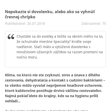
Nepokazte si dovolenku, alebo ako sa vyhnúť
črevnej chrípke
Publikované: 26.07.2018
Zobrazenie: 75
Chystáte sa do exotiky a tešíte sa okrem iného na to,
že ochutnáte miestne špeciality? Kroťte svoje
nadšenie. Stačí málo a vytúžená dovolenka s
množstvom úžasných zážitkov sa razom premení na
nočnú moru.
Klíma, na ktorú nie ste zvyknutí, stres a únava z dlhého
cestovania, dehydratácia a kontakt s cudzími baktériami –
to všetko môže vyvolať nepríjemné hnačkové ochorenie,
ktoré každoročne postihuje drvivú väčšinu cestovateľov.
Najmä pokiaľ idete do krajiny, kde sa na hygienu príliš
nehľadí...