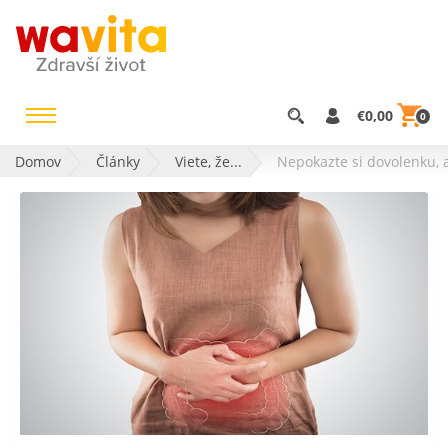
€0,00
0
Domov
Články
Viete, že...
Nepokazte si dovolenku, 