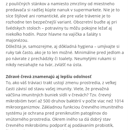
z pouličných stánkov a namiesto zmrzliny od miestneho
predavača si radšej kúpte nanuk v supermarkete. Nie je to
síce štýlové ani romantické, ale pre vaše trávenie je to
rozhodne ten bezpečnejší variant. Obozretní buďte aj pri
švédskych stoloch – potraviny tu môžu pokojne ležať aj
niekoľko hodín. Pozor hlavne na vajíčka a šaláty s
majonézou.
Dôležitá je, samozrejme, aj dôkladná hygiena – umývajte si
ruky tak často, ako je to len možné. Minimálne pred jedlom a
po návrate z prechádzky či toalety. Neumytými rukami si
nikdy nesiahajte na tvár, zvlášť na ústa.
Zdravé črevá znamenajú aj lepšiu odolnosť
To, ako váš tráviaci trakt ustojí zmenu prostredia, z veľkej
časti závisí od stavu vašej imunity. Viete, že prevažná
väčšina imunitných buniek sídli v črevách? Tzv. črevný
mikrobióm tvorí až 500 druhov baktérií v počte viac než 1014
mikroorganizmov. Základnou funkciou črevného imunitného
systému je ochrana pred preniknutím patogénov do
vnútorného prostredia. Okrem iného sa dá dobrý stav
črevného mikrobiómu podporiť aj podávaním probiotík,