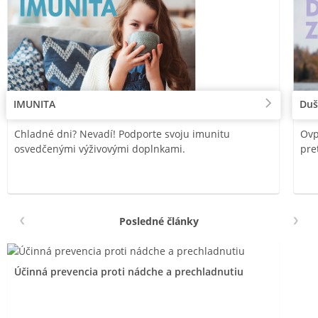
IMUNITA
Duš
Chladné dni? Nevadí! Podporte svoju imunitu
Ovp
osvedčenými výživovými doplnkami.
pre
Posledné články
Účinná prevencia proti nádche a prechladnutiu