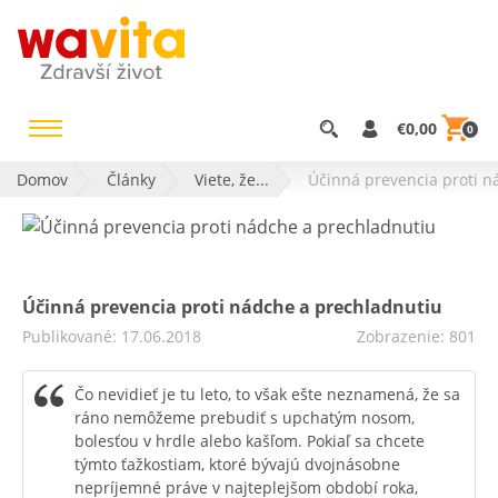
€0,00
0
Domov
Články
Viete, že...
Účinná prevencia proti n
Účinná prevencia proti nádche a prechladnutiu
Publikované: 17.06.2018
Zobrazenie: 801
Čo nevidieť je tu leto, to však ešte neznamená, že sa
ráno nemôžeme prebudiť s upchatým nosom,
bolesťou v hrdle alebo kašľom. Pokiaľ sa chcete
týmto ťažkostiam, ktoré bývajú dvojnásobne
nepríjemné práve v najteplejšom období roka,