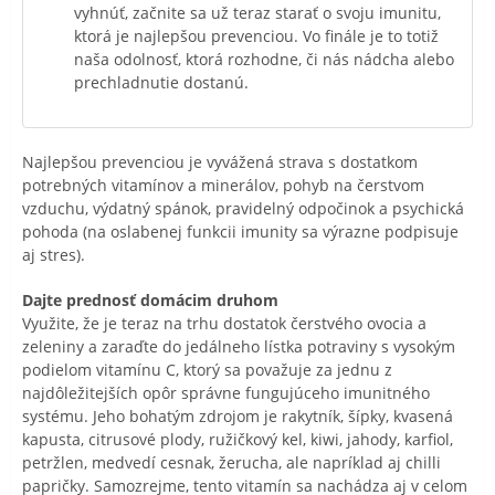
vyhnúť, začnite sa už teraz starať o svoju imunitu,
ktorá je najlepšou prevenciou. Vo finále je to totiž
naša odolnosť, ktorá rozhodne, či nás nádcha alebo
prechladnutie dostanú.
Najlepšou prevenciou je vyvážená strava s dostatkom
potrebných vitamínov a minerálov, pohyb na čerstvom
vzduchu, výdatný spánok, pravidelný odpočinok a psychická
pohoda (na oslabenej funkcii imunity sa výrazne podpisuje
aj stres).
Dajte prednosť domácim druhom
Využite, že je teraz na trhu dostatok čerstvého ovocia a
zeleniny a zaraďte do jedálneho lístka potraviny s vysokým
podielom vitamínu C, ktorý sa považuje za jednu z
najdôležitejších opôr správne fungujúceho imunitného
systému. Jeho bohatým zdrojom je rakytník, šípky, kvasená
kapusta, citrusové plody, ružičkový kel, kiwi, jahody, karfiol,
petržlen, medvedí cesnak, žerucha, ale napríklad aj chilli
papričky. Samozrejme, tento vitamín sa nachádza aj v celom