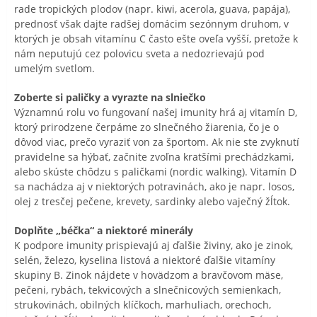
rade tropických plodov (napr. kiwi, acerola, guava, papája),
prednosť však dajte radšej domácim sezónnym druhom, v
ktorých je obsah vitamínu C často ešte oveľa vyšší, pretože k
nám neputujú cez polovicu sveta a nedozrievajú pod
umelým svetlom.
Zoberte si paličky a vyrazte na slniečko
Významnú rolu vo fungovaní našej imunity hrá aj vitamín D,
ktorý prirodzene čerpáme zo slnečného žiarenia, čo je o
dôvod viac, prečo vyraziť von za športom. Ak nie ste zvyknutí
pravidelne sa hýbať, začnite zvoľna kratšími prechádzkami,
alebo skúste chôdzu s paličkami (nordic walking). Vitamín D
sa nachádza aj v niektorých potravinách, ako je napr. losos,
olej z tresčej pečene, krevety, sardinky alebo vaječný žĺtok.
Doplňte „béčka“ a niektoré minerály
K podpore imunity prispievajú aj ďalšie živiny, ako je zinok,
selén, železo, kyselina listová a niektoré ďalšie vitamíny
skupiny B. Zinok nájdete v hovädzom a bravčovom mäse,
pečeni, rybách, tekvicových a slnečnicových semienkach,
strukovinách, obilných klíčkoch, marhuliach, orechoch,