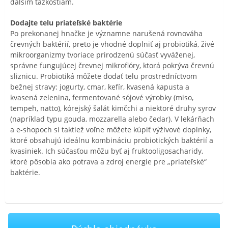
ďalším ťažkostiam.
Dodajte telu priateľské baktérie
Po prekonanej hnačke je významne narušená rovnováha
črevných baktérií, preto je vhodné doplniť aj probiotiká, živé
mikroorganizmy tvoriace prirodzenú súčasť vyváženej,
správne fungujúcej črevnej mikroflóry, ktorá pokrýva črevnú
sliznicu. Probiotiká môžete dodať telu prostredníctvom
bežnej stravy: jogurty, cmar, kefír, kvasená kapusta a
kvasená zelenina, fermentované sójové výrobky (miso,
tempeh, natto), kórejský šalát kimčchi a niektoré druhy syrov
(napríklad typu gouda, mozzarella alebo čedar). V lekárňach
a e-shopoch si taktiež voľne môžete kúpiť výživové doplnky,
ktoré obsahujú ideálnu kombináciu probiotických baktérií a
kvasiniek. Ich súčasťou môžu byť aj fruktooligosacharidy,
ktoré pôsobia ako potrava a zdroj energie pre „priateľské“
baktérie.