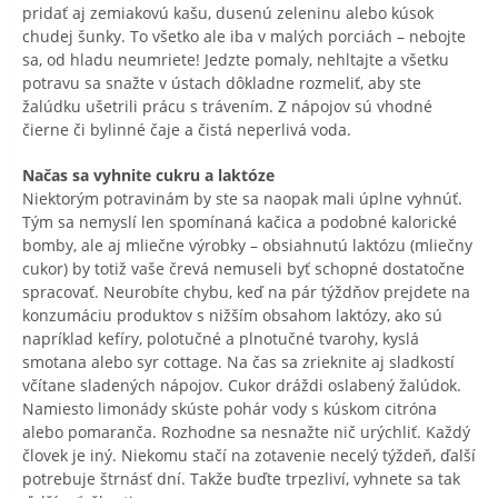
pridať aj zemiakovú kašu, dusenú zeleninu alebo kúsok
chudej šunky. To všetko ale iba v malých porciách – nebojte
sa, od hladu neumriete! Jedzte pomaly, nehltajte a všetku
potravu sa snažte v ústach dôkladne rozmeliť, aby ste
žalúdku ušetrili prácu s trávením. Z nápojov sú vhodné
čierne či bylinné čaje a čistá neperlivá voda.
Načas sa vyhnite cukru a laktóze
Niektorým potravinám by ste sa naopak mali úplne vyhnúť.
Tým sa nemyslí len spomínaná kačica a podobné kalorické
bomby, ale aj mliečne výrobky – obsiahnutú laktózu (mliečny
cukor) by totiž vaše črevá nemuseli byť schopné dostatočne
spracovať. Neurobíte chybu, keď na pár týždňov prejdete na
konzumáciu produktov s nižším obsahom laktózy, ako sú
napríklad kefíry, polotučné a plnotučné tvarohy, kyslá
smotana alebo syr cottage. Na čas sa zrieknite aj sladkostí
včítane sladených nápojov. Cukor dráždi oslabený žalúdok.
Namiesto limonády skúste pohár vody s kúskom citróna
alebo pomaranča. Rozhodne sa nesnažte nič urýchliť. Každý
človek je iný. Niekomu stačí na zotavenie necelý týždeň, ďalší
potrebuje štrnásť dní. Takže buďte trpezliví, vyhnete sa tak