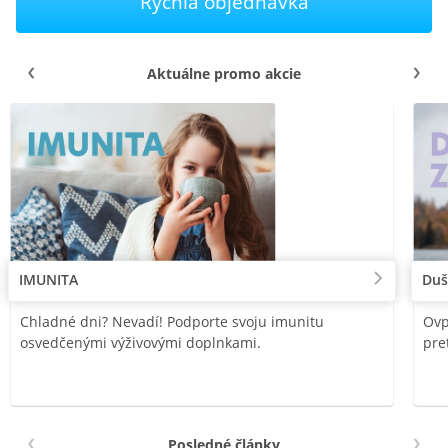
Rýchla objednávka
Aktuálne promo akcie
IMUNITA
Duš
Chladné dni? Nevadí! Podporte svoju imunitu
Ovp
osvedčenými výživovými doplnkami.
pre
Posledné články