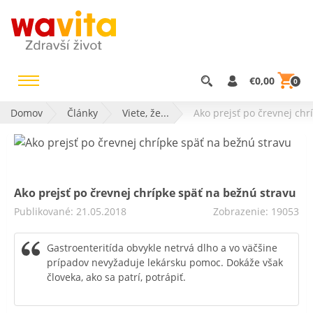
€0,00
0
Domov
Články
Viete, že...
Ako prejsť po črevnej chr
Ako prejsť po črevnej chrípke späť na bežnú stravu
Publikované: 21.05.2018
Zobrazenie: 19053
Gastroenteritída obvykle netrvá dlho a vo väčšine
prípadov nevyžaduje lekársku pomoc. Dokáže však
človeka, ako sa patrí, potrápiť.