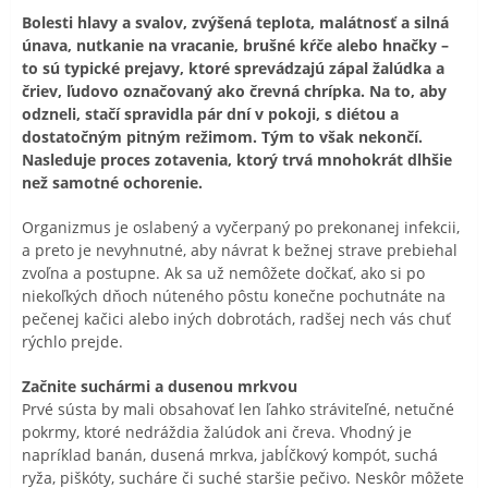
Bolesti hlavy a svalov, zvýšená teplota, malátnosť a silná
únava, nutkanie na vracanie, brušné kŕče alebo hnačky –
to sú typické prejavy, ktoré sprevádzajú zápal žalúdka a
čriev, ľudovo označovaný ako črevná chrípka. Na to, aby
odzneli, stačí spravidla pár dní v pokoji, s diétou a
dostatočným pitným režimom. Tým to však nekončí.
Nasleduje proces zotavenia, ktorý trvá mnohokrát dlhšie
než samotné ochorenie.
Organizmus je oslabený a vyčerpaný po prekonanej infekcii,
a preto je nevyhnutné, aby návrat k bežnej strave prebiehal
zvoľna a postupne. Ak sa už nemôžete dočkať, ako si po
niekoľkých dňoch núteného pôstu konečne pochutnáte na
pečenej kačici alebo iných dobrotách, radšej nech vás chuť
rýchlo prejde.
Začnite suchármi a dusenou mrkvou
Prvé sústa by mali obsahovať len ľahko stráviteľné, netučné
pokrmy, ktoré nedráždia žalúdok ani čreva. Vhodný je
napríklad banán, dusená mrkva, jabĺčkový kompót, suchá
ryža, piškóty, sucháre či suché staršie pečivo. Neskôr môžete